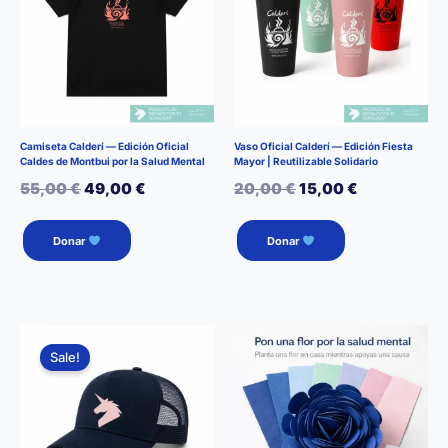
pueden
pueden
elegir
elegir
en
en
la
la
página
página
de
de
Camiseta Calderí — Edición Oficial
Vaso Oficial Calderí — Edición Fiesta
Caldes de Montbui por la Salud Mental
Mayor | Reutilizable Solidario
producto
producto
El
El
El
El
55,00
€
49,00
€
20,00
€
15,00
€
precio
precio
precio
precio
Este
Este
Donar
Donar
producto
producto
original
actual
original
actual
tiene
tiene
era:
es:
era:
es:
múltiples
múltiples
55,00 €.
49,00 €.
20,00 €.
15,00 €.
variantes.
variantes.
Las
Las
Sale!
opciones
opciones
se
se
pueden
pueden
elegir
elegir