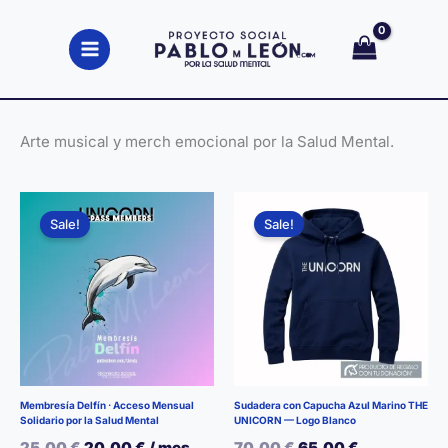
Ir
al
contenido
Arte musical y merch emocional por la Salud Mental.
Sale!
Sale!
Membresía Delfín · Acceso Mensual
Sudadera con Capucha Azul Marino THE
Solidario por la Salud Mental
UNICORN — Logo Blanco
El
El
El
El
25,00
€
20,00
€
/ mes
70,00
€
65,00
€