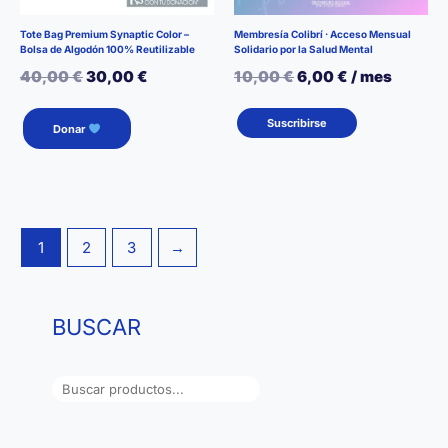
página
página
de
de
Tote Bag Premium Synaptic Color –
Membresía Colibrí · Acceso Mensual
Bolsa de Algodón 100% Reutilizable
Solidario por la Salud Mental
producto
producto
El
El
El
El
40,00
€
30,00
€
10,00
€
6,00
€
/ mes
precio
precio
precio
precio
Suscribirse
Donar
original
actual
original
actual
era:
es:
era:
es:
40,00 €.
30,00 €.
10,00 €.
6,00 €.
1
2
3
→
BUSCAR
B
u
s