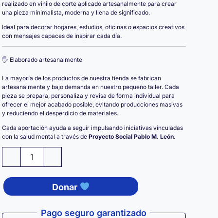
realizado en vinilo de corte aplicado artesanalmente para crear
una pieza minimalista, moderna y llena de significado.
Ideal para decorar hogares, estudios, oficinas o espacios creativos
con mensajes capaces de inspirar cada día.
🖐️ Elaborado artesanalmente
La mayoría de los productos de nuestra tienda se fabrican
artesanalmente y bajo demanda en nuestro pequeño taller. Cada
pieza se prepara, personaliza y revisa de forma individual para
ofrecer el mejor acabado posible, evitando producciones masivas
y reduciendo el desperdicio de materiales.
Cada aportación ayuda a seguir impulsando iniciativas vinculadas
con la salud mental a través de
Proyecto Social Pablo M. León
.
Cuadro
-
+
de
Madera
Donar
EL
GENIO
Pago seguro garantizado