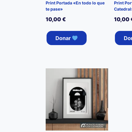
Print Portada «En todo lo que
Print Por
te pase»
Catedral
10,00
€
10,00
Donar
Do