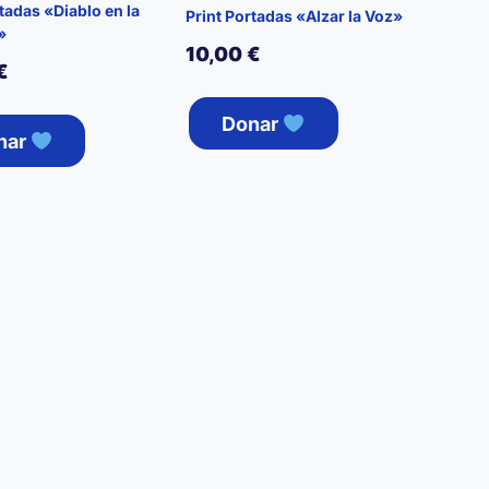
tadas «Diablo en la
Print Portadas «Alzar la Voz»
»
10,00
€
€
Donar
nar