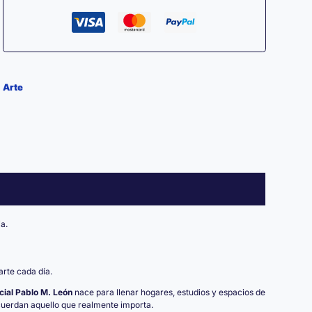
—
Edición
Decorativa
30
Arte
×
30
cm
cantidad
a.
rte cada día.
cial Pablo M. León
nace para llenar hogares, estudios y espacios de
cuerdan aquello que realmente importa.