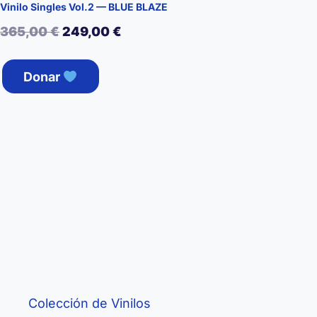
Vinilo Singles Vol.2 — BLUE BLAZE
El
El
365,00
€
249,00
€
precio
precio
Donar
original
actual
era:
es:
365,00 €.
249,00 €.
Colección de Vinilos