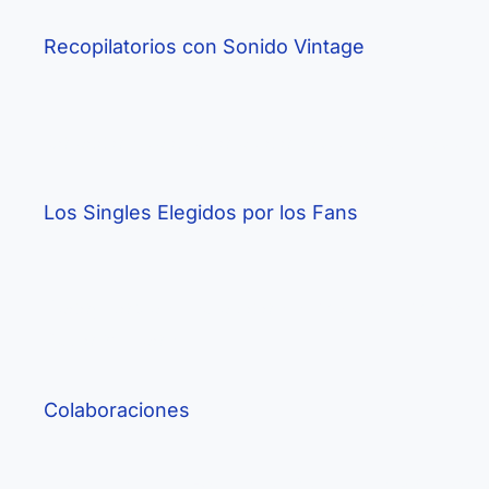
Recopilatorios con Sonido Vintage
Colección de cuatro ediciones que van desde 
Los Singles Elegidos por los Fans
Recogidos en una edición numerada a mano limit
Pablo M. León.
Colaboraciones
Lucía Casal, Nil Fox, Ester Bellini, LEXIAZ, Ero