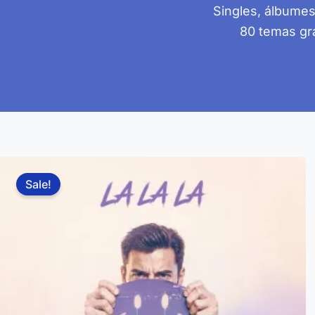
Singles, álbumes
80 temas gra
Sale!