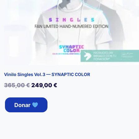
Vinilo Singles Vol.3 — SYNAPTIC COLOR
El
El
365,00
€
249,00
€
precio
precio
Donar
original
actual
era:
es:
365,00 €.
249,00 €.