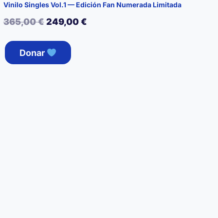
Vinilo Singles Vol.1 — Edición Fan Numerada Limitada
El
El
365,00
€
249,00
€
precio
precio
Donar
original
actual
era:
es:
365,00 €.
249,00 €.