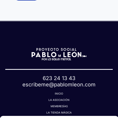
q
í
u
a
e
t
a
623 24 13 43
escribeme@pablomleon.com
INICIO
LA ASOCIACIÓN
MEMBRESÍAS
LA TIENDA MÁGICA