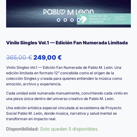
Vinilo Singles Vol.1 — Edición Fan Numerada Limitada
El
El
365,00
€
249,00
€
Vinilo Singles Vol.1 — Edición Fan Numerada de Pablo M. León. Una
precio
precio
edición limitada en formato 12” concebida como el origen de la
colección Singles y creada para quienes entienden la música como
original
actual
emoción, archivo y experiencia.
era:
es:
Cada unidad está numerada manualmente, convirtiendo cada vinilo en
una pieza única dentro del universo creativo de Pablo M. León.
365,00 €.
249,00 €.
Una edición artística especial vinculada al ecosistema de Proyecto
Social Pablo M. León, donde música, narrativa y salud mental se
transforman en impacto real.
Disponibilidad:
Solo quedan 5 disponibles