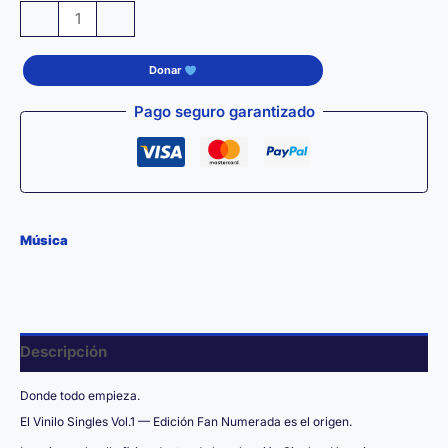
Vinilo
-
+
Singles
Vol.1
Donar
—
Edición
Pago seguro garantizado
Fan
Numerada
Limitada
cantidad
Música
Descripción
Donde todo empieza.
El Vinilo Singles Vol.1 — Edición Fan Numerada es el origen.