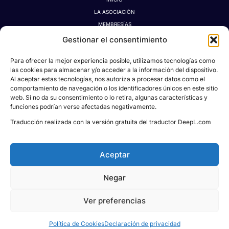
LA ASOCIACIÓN
MEMBRESÍAS
LA TIENDA MÁGICA
Gestionar el consentimiento
LATIDOGRAFÍA
Para ofrecer la mejor experiencia posible, utilizamos tecnologías como
BLOG
las cookies para almacenar y/o acceder a la información del dispositivo.
CONTACTO
Al aceptar estas tecnologías, nos autoriza a procesar datos como el
MI CUENTA
comportamiento de navegación o los identificadores únicos en este sitio
web. Si no da su consentimiento o lo retira, algunas características y
AVISO LEGAL
funciones podrían verse afectadas negativamente.
POLÍTICA DE PRIVACIDAD
Traducción realizada con la versión gratuita del traductor DeepL.com
POLÍTICA DE COOKIES
CONDICIONES DE DONACIONES, RESERVAS Y CANCELACIONES
Aceptar
Negar
Todos los derechos © 2026
Asociación Proyecto
Social Pablo M. León
| Powered & Designed
Ver preferencias
by
KREIDEA HUB
Política de Cookies
Declaración de privacidad