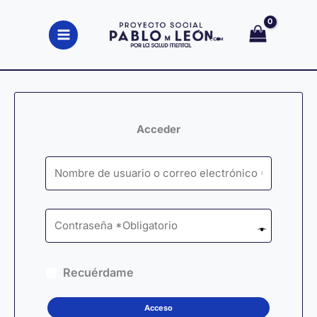
Ir
al
contenido
Acceder
Recuérdame
Acceso