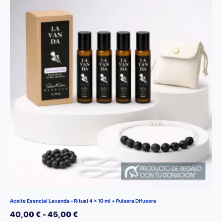
Aceite Esencial Lavanda – Ritual 4 x 10 ml + Pulsera Difusora
Rango
40,00
€
-
45,00
€