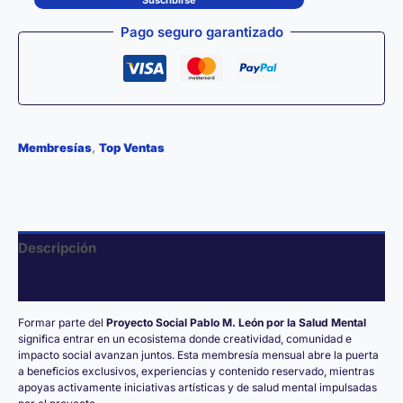
Delfín
Pago seguro garantizado
·
Acceso
Mensual
Solidario
por
,
la
Membresías
Top Ventas
Salud
Mental
cantidad
Descripción
Información adicional
Formar parte del
Proyecto Social Pablo M. León por la Salud Mental
significa entrar en un ecosistema donde creatividad, comunidad e
impacto social avanzan juntos. Esta membresía mensual abre la puerta
a beneficios exclusivos, experiencias y contenido reservado, mientras
apoyas activamente iniciativas artísticas y de salud mental impulsadas