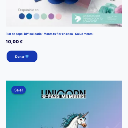
Flor de papel DIY solidaria · Monta tu flor en casa | Salud mental
10,00
€
Este
Donar
producto
tiene
múltiples
variantes.
Las
Sale!
Sale!
opciones
se
pueden
elegir
en
la