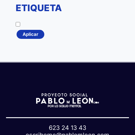
t
ETIQUETA
e
g
E
Familia Unicornio
o
t
r
Aplicar
i
í
q
a
u
e
t
a
623 24 13 43