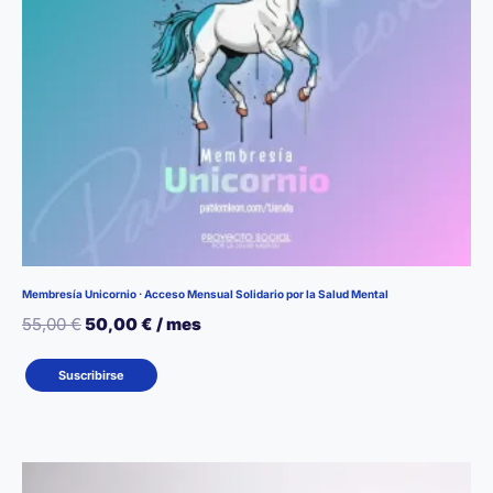
página
de
producto
Membresía Unicornio · Acceso Mensual Solidario por la Salud Mental
El
El
55,00
€
50,00
€
/ mes
precio
precio
Suscribirse
original
actual
era:
es:
55,00 €.
50,00 €.