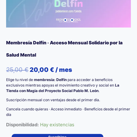
Membresía Delfín · Acceso Mensual Solidario por la
Salud Mental
El
El
25,00
€
20,00
€
/ mes
Elige tu nivel de
membresía: Delfín
para acceder a beneficios
precio
precio
exclusivos mientras apoyas el movimiento creativo y social en
La
Tienda con Magia del Proyecto Social Pablo M. León
.
original
actual
Suscripción mensual con ventajas desde el primer día.
era:
es:
Cancela cuando quieras · Acceso inmediato · Beneficios desde el primer
día
25,00 €.
20,00 €.
Disponibilidad:
Hay existencias
Membresía
Suscribirse