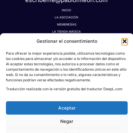
escribeme@pablomleon.com
INICIO
LA ASOCIACIÓN
MEMBRESÍAS
LA TIENDA MÁGICA
LATIDOGRAFÍA
Gestionar el consentimiento
BLOG
Para ofrecer la mejor experiencia posible, utilizamos tecnologías como
CONTACTO
las cookies para almacenar y/o acceder a la información del dispositivo.
MI CUENTA
Al aceptar estas tecnologías, nos autoriza a procesar datos como el
AVISO LEGAL
comportamiento de navegación o los identificadores únicos en este sitio
web. Si no da su consentimiento o lo retira, algunas características y
POLÍTICA DE PRIVACIDAD
funciones podrían verse afectadas negativamente.
POLÍTICA DE COOKIES
Traducción realizada con la versión gratuita del traductor DeepL.com
CONDICIONES DE DONACIONES, RESERVAS Y CANCELACIONES
Aceptar
Todos los derechos © 2026
Asociación Proyecto
Negar
Social Pablo M. León
| Powered & Designed
by
KREIDEA HUB