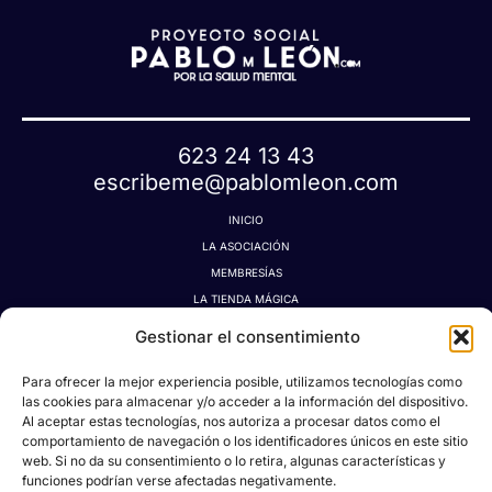
623 24 13 43
escribeme@pablomleon.com
INICIO
LA ASOCIACIÓN
MEMBRESÍAS
LA TIENDA MÁGICA
LATIDOGRAFÍA
Gestionar el consentimiento
BLOG
CONTACTO
Para ofrecer la mejor experiencia posible, utilizamos tecnologías como
las cookies para almacenar y/o acceder a la información del dispositivo.
MI CUENTA
Al aceptar estas tecnologías, nos autoriza a procesar datos como el
AVISO LEGAL
comportamiento de navegación o los identificadores únicos en este sitio
POLÍTICA DE PRIVACIDAD
web. Si no da su consentimiento o lo retira, algunas características y
funciones podrían verse afectadas negativamente.
POLÍTICA DE COOKIES