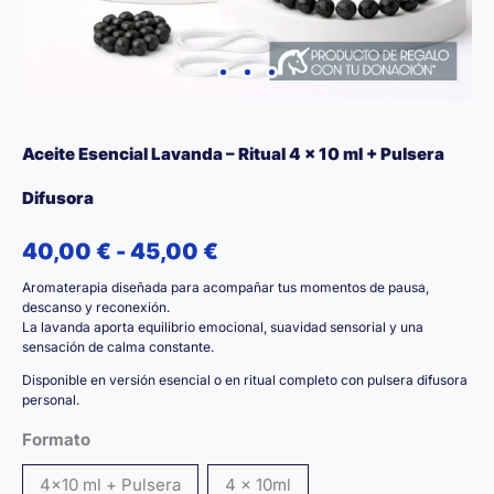
Aceite Esencial Lavanda – Ritual 4 x 10 ml + Pulsera
Difusora
Rango
40,00
€
-
45,00
€
Aromaterapia diseñada para acompañar tus momentos de pausa,
de
descanso y reconexión.
La lavanda aporta equilibrio emocional, suavidad sensorial y una
precios:
sensación de calma constante.
desde
Disponible en versión esencial o en ritual completo con pulsera difusora
personal.
40,00 €
Formato
hasta
4x10 ml + Pulsera
4 x 10ml