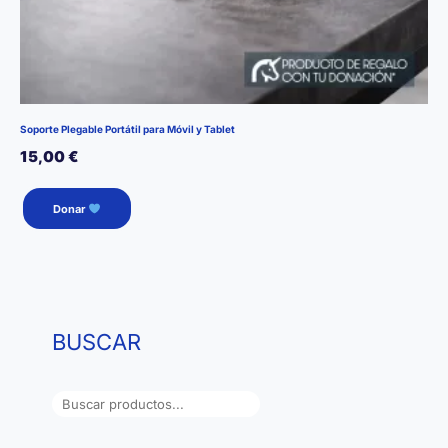
Soporte Plegable Portátil para Móvil y Tablet
15,00
€
Donar
BUSCAR
B
u