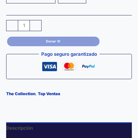
45,00 €
Aceite
-
+
Esencial
Lavanda
Donar
–
Ritual
Pago seguro garantizado
4
x
10
ml
+
,
The Collection
Top Ventas
Pulsera
Difusora
cantidad
Descripción