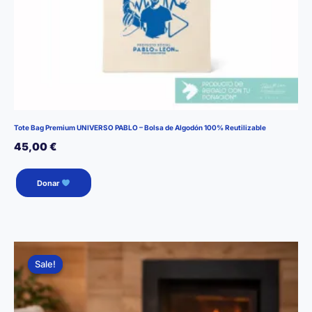
Tote Bag Premium UNIVERSO PABLO – Bolsa de Algodón 100% Reutilizable
45,00
€
Donar
Sale!
Sale!