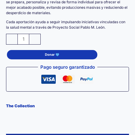
se prepara, personaliza y revisa de forma individual para ofrecer el
mejor acabado posible, evitando producciones masivas y reduciendo el
desperdicio de materiales.
Cada aportación ayuda a seguir impulsando iniciativas vinculadas con
la salud mental a través de Proyecto Social Pablo M. León.
Tote
-
+
Bag
Premium
Donar
THE
UNICORN
Pago seguro garantizado
–
Bolsa
de
Algodón
100%
The Collection
Reutilizable
cantidad