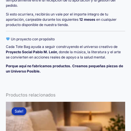
temporalmente entre la recepción de tu aportación y la gestión del
pedido.
Si esto ocurriera, recibirás un vale por el importe íntegro de tu
aportación, canjeable durante los siguientes
12 meses
en cualquier
producto disponible de nuestra tienda.
Un proyecto con propósito
Cada Tote Bag ayuda a seguir construyendo el universo creativo de
Proyecto Social Pablo M. León
, donde la música, la literatura y el arte
se convierten en acciones reales de apoyo a la salud mental.
Porque aquí no fabricamos productos. Creamos pequeñas piezas de
un Universo Posible.
Productos relacionados
Sale!
Sale!