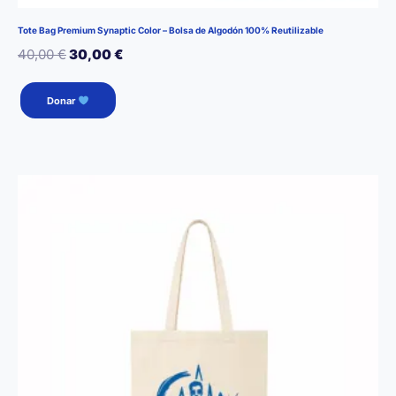
Tote Bag Premium Synaptic Color – Bolsa de Algodón 100% Reutilizable
El
El
40,00
€
30,00
€
precio
precio
Donar
original
actual
era:
es:
40,00 €.
30,00 €.