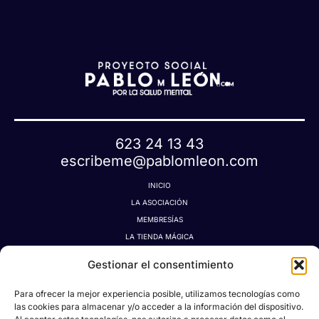
t
a
623 24 13 43
escribeme@pablomleon.com
INICIO
LA ASOCIACIÓN
MEMBRESÍAS
LA TIENDA MÁGICA
LATIDOGRAFÍA
Gestionar el consentimiento
BLOG
CONTACTO
Para ofrecer la mejor experiencia posible, utilizamos tecnologías como
MI CUENTA
las cookies para almacenar y/o acceder a la información del dispositivo.