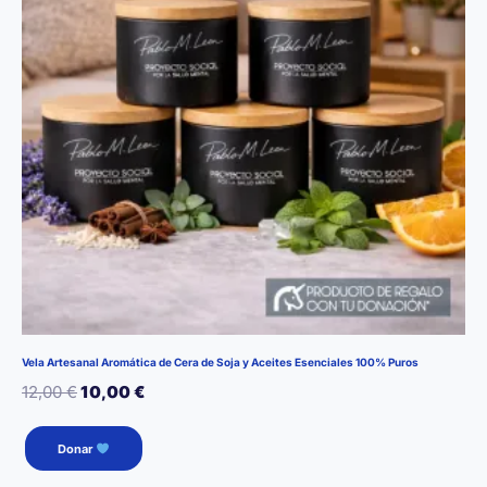
Vela Artesanal Aromática de Cera de Soja y Aceites Esenciales 100% Puros
El
El
12,00
€
10,00
€
precio
precio
Este
Donar
producto
original
actual
tiene