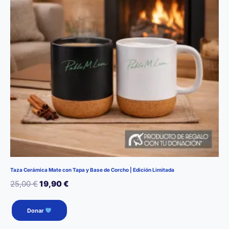
Taza Cerámica Mate con Tapa y Base de Corcho | Edición Limitada
El
El
25,00
€
19,90
€
precio
precio
Este
Donar
producto
original
actual
tiene