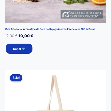
Vela Artesanal Aromática de Cera de Soja y Aceites Esenciales 100% Puros
El
El
12,00
€
10,00
€
precio
precio
Este
Donar
producto
original
actual
tiene
era:
es:
múltiples
12,00 €.
10,00 €.
variantes.
Las
Sale!
Sale!
opciones
se
pueden
elegir
en
la