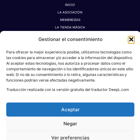
INICIO
LA ASOCIACIÓN
MEMBRESÍAS
LA TIENDA MÁGICA
LATIDOGRAFÍA
Gestionar el consentimiento
BLOG
CONTACTO
Para ofrecer la mejor experiencia posible, utilizamos tecnologías como
las cookies para almacenar y/o acceder a la información del dispositivo.
MI CUENTA
Al aceptar estas tecnologías, nos autoriza a procesar datos como el
AVISO LEGAL
comportamiento de navegación o los identificadores únicos en este sitio
POLÍTICA DE PRIVACIDAD
web. Si no da su consentimiento o lo retira, algunas características y
funciones podrían verse afectadas negativamente.
POLÍTICA DE COOKIES
CONDICIONES DE DONACIONES, RESERVAS Y CANCELACIONES
Traducción realizada con la versión gratuita del traductor DeepL.com
Aceptar
Todos los derechos © 2026
Asociación Proyecto
Negar
Social Pablo M. León
| Powered & Designed
by
KREIDEA HUB
Ver preferencias