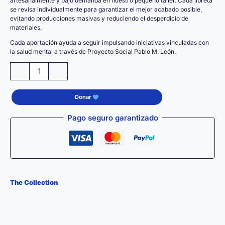
artesanalmente y bajo demanda en nuestro pequeño taller. Cada libreta
se revisa individualmente para garantizar el mejor acabado posible,
evitando producciones masivas y reduciendo el desperdicio de
materiales.
Cada aportación ayuda a seguir impulsando iniciativas vinculadas con
la salud mental a través de Proyecto Social Pablo M. León.
Libreta
-
+
Premium
SYNAPTIC
Donar
COLOR
–
Pago seguro garantizado
Cuaderno
A5
de
Espiral
Kraft
The Collection
cantidad