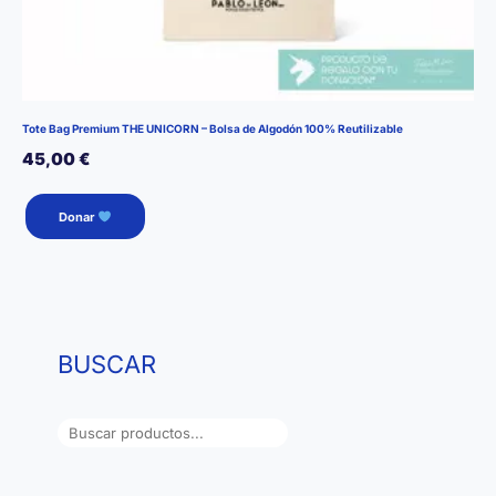
Tote Bag Premium THE UNICORN – Bolsa de Algodón 100% Reutilizable
45,00
€
Donar
BUSCAR
B
u
s