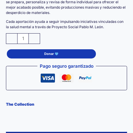
se prepara, personaliza y revisa de forma individual para ofrecer el
mejor acabado posible, evitando producciones masivas y reduciendo el
desperdicio de materiales.
Cada aportación ayuda a seguir impulsando iniciativas vinculadas con
la salud mental a través de Proyecto Social Pablo M. León.
Tote
-
+
Bag
Premium
Donar
PRESS
PLAY
Pago seguro garantizado
–
Bolsa
de
Algodón
100%
The Collection
Reutilizable
cantidad