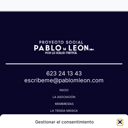
u
a
e
t
a
623 24 13 43
escribeme@pablomleon.com
INICIO
LA ASOCIACIÓN
MEMBRESÍAS
LA TIENDA MÁGICA
LATIDOGRAFÍA
Gestionar el consentimiento
BLOG