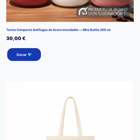
Termo Compacto Antifugas de Acero Inoxidable — Mini Bottle 200 ml
30,00
€
Este
Donar
producto
tiene
múltiples
variantes.
Las
opciones
se
pueden
elegir
en
la
página