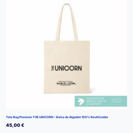
opciones
se
pueden
elegir
en
la
página
de
producto
Tote Bag Premium THE UNICORN – Bolsa de Algodón 100% Reutilizable
45,00
€