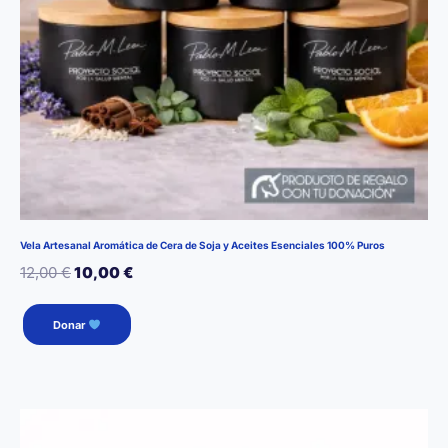
Vela Artesanal Aromática de Cera de Soja y Aceites Esenciales 100% Puros
El
El
12,00
€
10,00
€
precio
precio
Este
Donar
producto
original
actual
tiene
era:
es:
múltiples
12,00 €.
10,00 €.
variantes.
Las