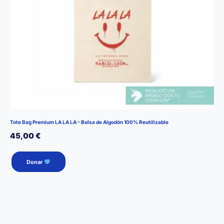
de
producto
Tote Bag Premium LA LA LA – Bolsa de Algodón 100% Reutilizable
45,00
€
Donar