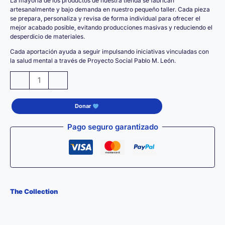
La mayoría de los productos de nuestra tienda se fabrican
artesanalmente y bajo demanda en nuestro pequeño taller. Cada pieza
se prepara, personaliza y revisa de forma individual para ofrecer el
mejor acabado posible, evitando producciones masivas y reduciendo el
desperdicio de materiales.
Cada aportación ayuda a seguir impulsando iniciativas vinculadas con
la salud mental a través de Proyecto Social Pablo M. León.
Tote
-
+
Bag
Premium
Donar
UNIVERSO
PABLO
Pago seguro garantizado
–
Bolsa
de
Algodón
100%
The Collection
Reutilizable
cantidad