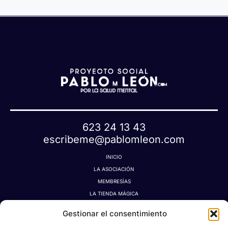
u
a
e
t
a
623 24 13 43
escribeme@pablomleon.com
INICIO
LA ASOCIACIÓN
MEMBRESÍAS
LA TIENDA MÁGICA
LATIDOGRAFÍA
Gestionar el consentimiento
BLOG