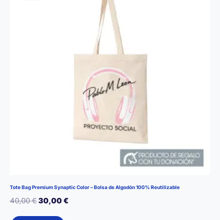
Tote Bag Premium Synaptic Color – Bolsa de Algodón 100% Reutilizable
El
El
40,00
€
30,00
€
precio
precio