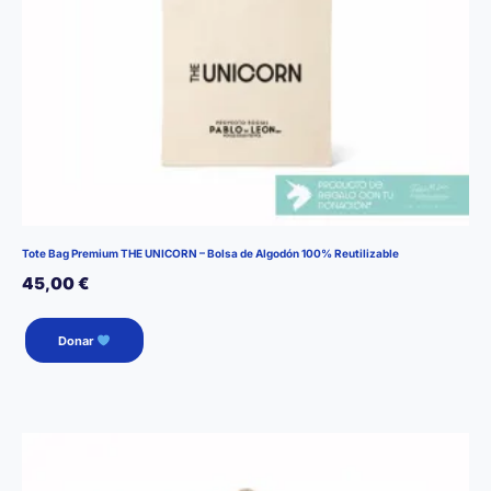
de
producto
Tote Bag Premium THE UNICORN – Bolsa de Algodón 100% Reutilizable
45,00
€
Donar