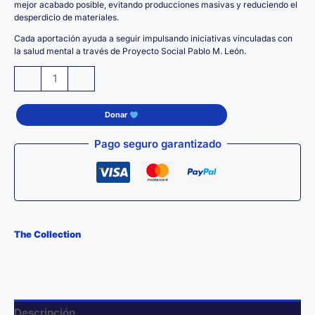
mejor acabado posible, evitando producciones masivas y reduciendo el
desperdicio de materiales.
Cada aportación ayuda a seguir impulsando iniciativas vinculadas con
la salud mental a través de Proyecto Social Pablo M. León.
Tote
-
+
Bag
Premium
Donar
THE
UNICORN
Pago seguro garantizado
ICON
–
Bolsa
de
Algodón
The Collection
100%
Reutilizable
cantidad
Descripción