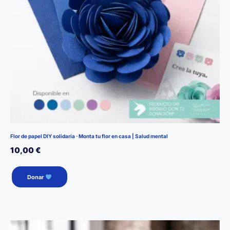
Flor de papel DIY solidaria · Monta tu flor en casa | Salud mental
10,00
€
Este
Donar
producto
tiene
múltiples
variantes.
Las