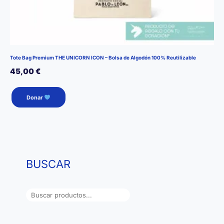
Tote Bag Premium THE UNICORN ICON – Bolsa de Algodón 100% Reutilizable
45,00
€
Donar
BUSCAR
B
u
s