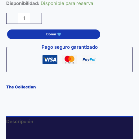
Disponibilidad:
Disponible para reserva
Termo
-
+
Compacto
Antifugas
Donar
de
Acero
Pago seguro garantizado
Inoxidable
—
Mini
Bottle
200
The Collection
ml
cantidad
Descripción
Información adicional