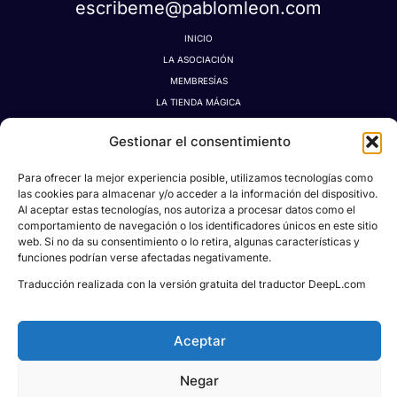
escribeme@pablomleon.com
INICIO
LA ASOCIACIÓN
MEMBRESÍAS
LA TIENDA MÁGICA
LATIDOGRAFÍA
Gestionar el consentimiento
BLOG
CONTACTO
Para ofrecer la mejor experiencia posible, utilizamos tecnologías como
MI CUENTA
las cookies para almacenar y/o acceder a la información del dispositivo.
Al aceptar estas tecnologías, nos autoriza a procesar datos como el
AVISO LEGAL
comportamiento de navegación o los identificadores únicos en este sitio
POLÍTICA DE PRIVACIDAD
web. Si no da su consentimiento o lo retira, algunas características y
POLÍTICA DE COOKIES
funciones podrían verse afectadas negativamente.
CONDICIONES DE DONACIONES, RESERVAS Y CANCELACIONES
Traducción realizada con la versión gratuita del traductor DeepL.com
Aceptar
Todos los derechos © 2026
Asociación Proyecto
Negar
Social Pablo M. León
| Powered & Designed