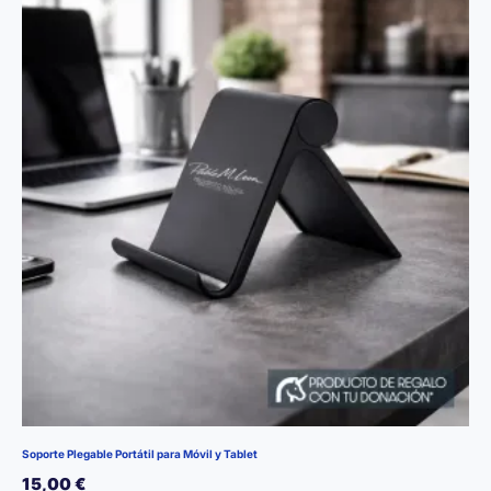
opciones
se
pueden
elegir
en
la
página
de
producto
Soporte Plegable Portátil para Móvil y Tablet
15,00
€