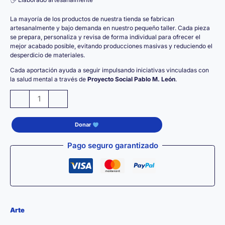
La mayoría de los productos de nuestra tienda se fabrican
artesanalmente y bajo demanda en nuestro pequeño taller. Cada pieza
se prepara, personaliza y revisa de forma individual para ofrecer el
mejor acabado posible, evitando producciones masivas y reduciendo el
desperdicio de materiales.
Cada aportación ayuda a seguir impulsando iniciativas vinculadas con
la salud mental a través de
Proyecto Social Pablo M. León
.
Cuadro
-
+
de
Madera
Donar
LATIDOGRAFÍA
—
Pago seguro garantizado
Edición
Decorativa
|
30
×
Arte
30