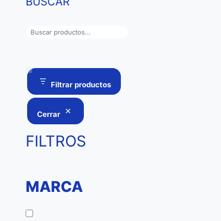
BUSCAR
B
u
s
c
a
Filtrar productos
r
Cerrar
FILTROS
MARCA
M
Pablo M. León