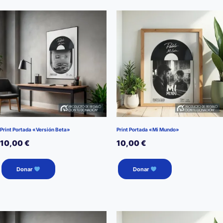
Print Portada «Versión Beta»
Print Portada «Mi Mundo»
10,00
€
10,00
€
Donar
Donar