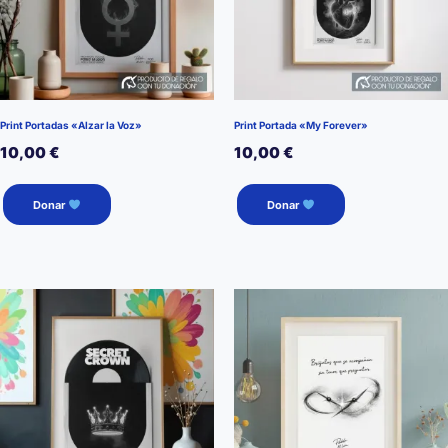
Print Portadas «Alzar la Voz»
Print Portada «My Forever»
10,00
€
10,00
€
Donar
Donar