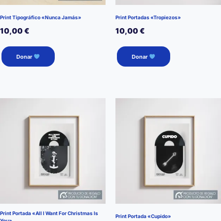
Print Tipográfico «Nunca Jamás»
Print Portadas «Tropiezos»
10,00
€
10,00
€
Donar
Donar
Print Portada «All I Want For Christmas Is
Print Portada «Cupido»
You»