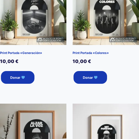
Print Portada «Generación»
Print Portada «Colores»
10,00
€
10,00
€
Donar
Donar