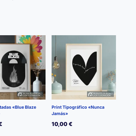
rtadas «Blue Blaze
Print Tipográfico «Nunca
»
Jamás»
€
10,00
€