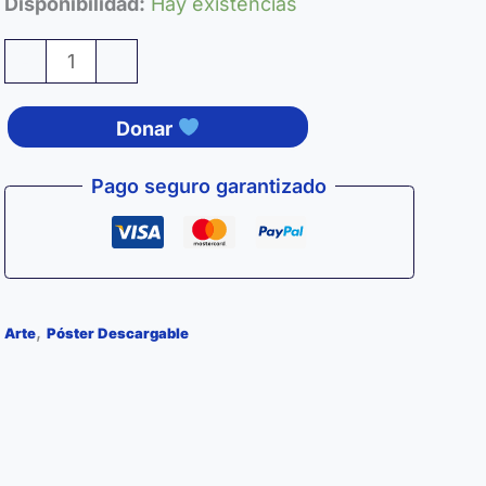
Disponibilidad:
Hay existencias
Print
-
+
Portada
«Canción
Donar
desastre»
cantidad
Pago seguro garantizado
,
Arte
Póster Descargable