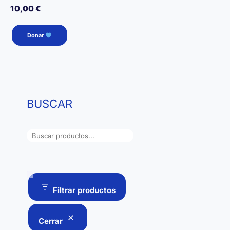
10,00
€
Donar
BUSCAR
B
u
s
c
a
Filtrar productos
r
Cerrar