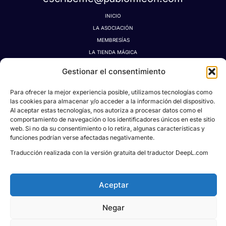
INICIO
LA ASOCIACIÓN
MEMBRESÍAS
LA TIENDA MÁGICA
LATIDOGRAFÍA
Gestionar el consentimiento
BLOG
CONTACTO
Para ofrecer la mejor experiencia posible, utilizamos tecnologías como
MI CUENTA
las cookies para almacenar y/o acceder a la información del dispositivo.
Al aceptar estas tecnologías, nos autoriza a procesar datos como el
AVISO LEGAL
comportamiento de navegación o los identificadores únicos en este sitio
POLÍTICA DE PRIVACIDAD
web. Si no da su consentimiento o lo retira, algunas características y
POLÍTICA DE COOKIES
funciones podrían verse afectadas negativamente.
CONDICIONES DE DONACIONES, RESERVAS Y CANCELACIONES
Traducción realizada con la versión gratuita del traductor DeepL.com
Aceptar
Todos los derechos © 2026
Asociación Proyecto
Negar
Social Pablo M. León
| Powered & Designed
by
KREIDEA HUB