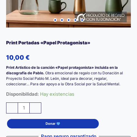
Print Portadas «Papel Protagonista»
10,00
€
Print Artístico de la canción «Papel protagonista» incluida en la
discografía de Pablo.
Obra emocional de regalo con tu Donación al
Proyecto Social Pablo M. León, ideal para decorar, regalar,
coleccionar… Para dar apoyo a la Obra Social por la Salud Mental.
Disponibilidad:
Hay existencias
Print
-
+
Portadas
«Papel
Donar
Protagonista»
cantidad
Pago seguro garantizado