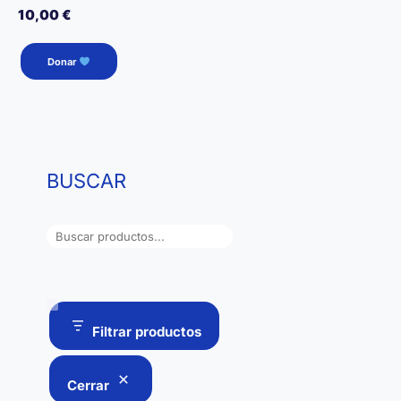
10,00
€
Donar
BUSCAR
B
u
s
c
a
Filtrar productos
r
Cerrar