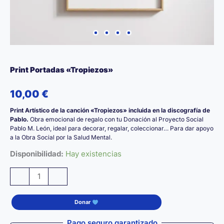
Print Portadas «Tropiezos»
10,00
€
Print Artístico de la canción «Tropiezos» incluida en la discografía de
Pablo.
Obra emocional de regalo con tu Donación al Proyecto Social
Pablo M. León, ideal para decorar, regalar, coleccionar… Para dar apoyo
a la Obra Social por la Salud Mental.
Disponibilidad:
Hay existencias
Print
-
+
Portadas
«Tropiezos»
Donar
cantidad
Pago seguro garantizado