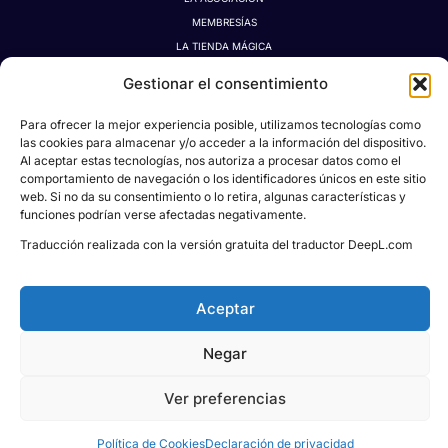
MEMBRESÍAS
LA TIENDA MÁGICA
LATIDOGRAFÍA
Gestionar el consentimiento
BLOG
CONTACTO
Para ofrecer la mejor experiencia posible, utilizamos tecnologías como
las cookies para almacenar y/o acceder a la información del dispositivo.
MI CUENTA
Al aceptar estas tecnologías, nos autoriza a procesar datos como el
AVISO LEGAL
comportamiento de navegación o los identificadores únicos en este sitio
POLÍTICA DE PRIVACIDAD
web. Si no da su consentimiento o lo retira, algunas características y
funciones podrían verse afectadas negativamente.
POLÍTICA DE COOKIES
CONDICIONES DE DONACIONES, RESERVAS Y CANCELACIONES
Traducción realizada con la versión gratuita del traductor DeepL.com
Aceptar
Todos los derechos © 2026
Asociación Proyecto
Negar
Social Pablo M. León
| Powered & Designed
by
KREIDEA HUB
Ver preferencias
Política de Cookies
Declaración de privacidad