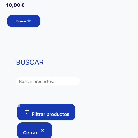
10,00
€
Donar
BUSCAR
B
u
s
c
a
Filtrar productos
r
Cerrar