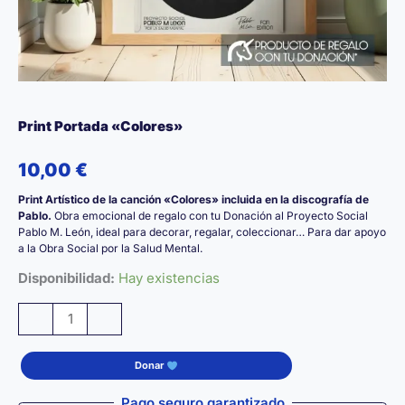
Print Portada «Colores»
10,00
€
Print Artístico de la canción «Colores» incluida en la discografía de
Pablo.
Obra emocional de regalo con tu Donación al Proyecto Social
Pablo M. León, ideal para decorar, regalar, coleccionar… Para dar apoyo
a la Obra Social por la Salud Mental.
Disponibilidad:
Hay existencias
Print
-
+
Portada
«Colores»
Donar
cantidad
Pago seguro garantizado