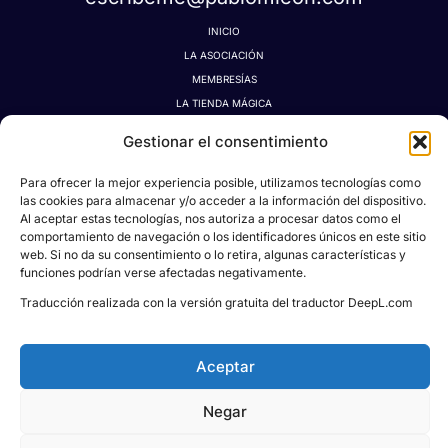
INICIO
LA ASOCIACIÓN
MEMBRESÍAS
LA TIENDA MÁGICA
LATIDOGRAFÍA
Gestionar el consentimiento
BLOG
CONTACTO
Para ofrecer la mejor experiencia posible, utilizamos tecnologías como
MI CUENTA
las cookies para almacenar y/o acceder a la información del dispositivo.
Al aceptar estas tecnologías, nos autoriza a procesar datos como el
AVISO LEGAL
comportamiento de navegación o los identificadores únicos en este sitio
POLÍTICA DE PRIVACIDAD
web. Si no da su consentimiento o lo retira, algunas características y
POLÍTICA DE COOKIES
funciones podrían verse afectadas negativamente.
CONDICIONES DE DONACIONES, RESERVAS Y CANCELACIONES
Traducción realizada con la versión gratuita del traductor DeepL.com
Aceptar
Todos los derechos © 2026
Asociación Proyecto
Negar
Social Pablo M. León
| Powered & Designed
by
KREIDEA HUB