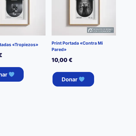
Print Portada «Contra Mi
rtadas «Tropiezos»
Pared»
€
10,00
€
nar
Donar