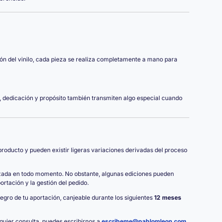
ión del vinilo, cada pieza se realiza completamente a mano para
 dedicación y propósito también transmiten algo especial cuando
oducto y pueden existir ligeras variaciones derivadas del proceso
izada en todo momento. No obstante, algunas ediciones pueden
rtación y la gestión del pedido.
ntegro de tu aportación, canjeable durante los siguientes
12 meses
lquier consulta, puedes escribirnos a
escribeme@pablomleon.com