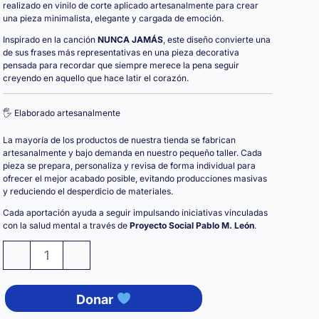
realizado en vinilo de corte aplicado artesanalmente para crear
una pieza minimalista, elegante y cargada de emoción.
Inspirado en la canción
NUNCA JAMÁS
, este diseño convierte una
de sus frases más representativas en una pieza decorativa
pensada para recordar que siempre merece la pena seguir
creyendo en aquello que hace latir el corazón.
🖐️ Elaborado artesanalmente
La mayoría de los productos de nuestra tienda se fabrican
artesanalmente y bajo demanda en nuestro pequeño taller. Cada
pieza se prepara, personaliza y revisa de forma individual para
ofrecer el mejor acabado posible, evitando producciones masivas
y reduciendo el desperdicio de materiales.
Cada aportación ayuda a seguir impulsando iniciativas vinculadas
con la salud mental a través de
Proyecto Social Pablo M. León
.
Cuadro
-
+
de
Madera
Donar
NUNCA