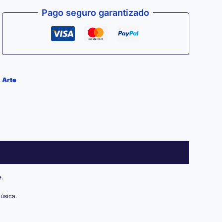
JAMÁS
Pago seguro garantizado
—
Edición
Decorativa
30
Arte
×
30
cm
cantidad
.
úsica.