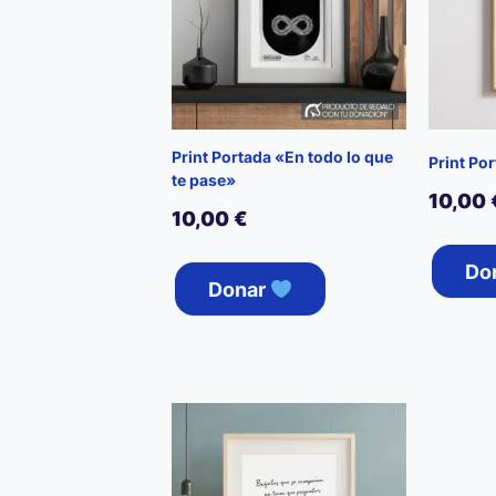
Print Portada «En todo lo que
Print Po
te pase»
10,00
10,00
€
Do
Donar