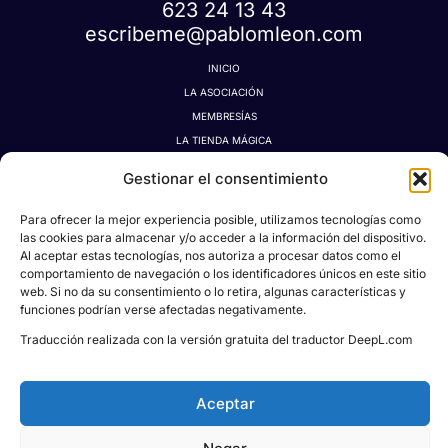
623 24 13 43
escribeme@pablomleon.com
INICIO
LA ASOCIACIÓN
MEMBRESÍAS
LA TIENDA MÁGICA
LATIDOGRAFÍA
Gestionar el consentimiento
BLOG
CONTACTO
Para ofrecer la mejor experiencia posible, utilizamos tecnologías como
las cookies para almacenar y/o acceder a la información del dispositivo.
MI CUENTA
Al aceptar estas tecnologías, nos autoriza a procesar datos como el
AVISO LEGAL
comportamiento de navegación o los identificadores únicos en este sitio
POLÍTICA DE PRIVACIDAD
web. Si no da su consentimiento o lo retira, algunas características y
funciones podrían verse afectadas negativamente.
POLÍTICA DE COOKIES
CONDICIONES DE DONACIONES, RESERVAS Y CANCELACIONES
Traducción realizada con la versión gratuita del traductor DeepL.com
Aceptar
Todos los derechos © 2026
Asociación Proyecto