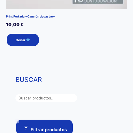
Print Portada «Canción desastre»
10,00
€
Donar
BUSCAR
B
u
s
c
a
Filtrar productos
r