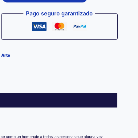
LOSERS
DE
Pago seguro garantizado
OTRO
MUNDO
—
Edición
Arte
Decorativa
|
30
×
30
cm
cantidad
ce como un homenaje a todas las personas que alguna vez