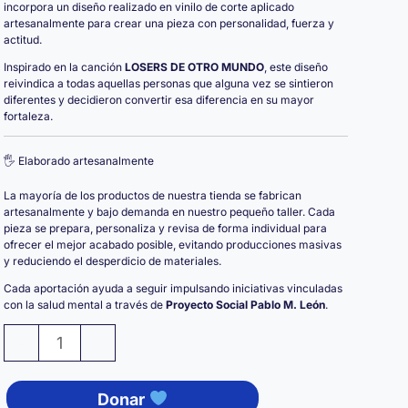
incorpora un diseño realizado en vinilo de corte aplicado
artesanalmente para crear una pieza con personalidad, fuerza y
actitud.
Inspirado en la canción
LOSERS DE OTRO MUNDO
, este diseño
reivindica a todas aquellas personas que alguna vez se sintieron
diferentes y decidieron convertir esa diferencia en su mayor
fortaleza.
🖐️ Elaborado artesanalmente
La mayoría de los productos de nuestra tienda se fabrican
artesanalmente y bajo demanda en nuestro pequeño taller. Cada
pieza se prepara, personaliza y revisa de forma individual para
ofrecer el mejor acabado posible, evitando producciones masivas
y reduciendo el desperdicio de materiales.
Cada aportación ayuda a seguir impulsando iniciativas vinculadas
con la salud mental a través de
Proyecto Social Pablo M. León
.
Cuadro
-
+
de
Madera
Donar