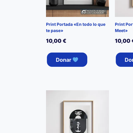
Print Portada «En todo lo que
Print Po
te pase»
Meet»
10,00
€
10,00
Donar
Do