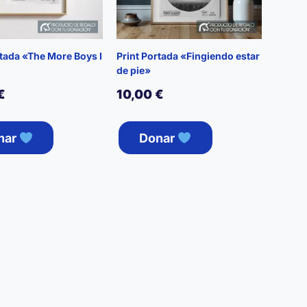
rtada «The More Boys I
Print Portada «Fingiendo estar
de pie»
€
10,00
€
nar
Donar