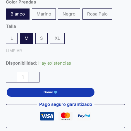
Color Prendas
Blanco
Marino
Negro
Rosa Palo
Talla
L
M
S
XL
LIMPIAR
Disponibilidad:
Hay existencias
Camiseta
-
+
THE
UNICORN
Donar
—
Edición
Pago seguro garantizado
ICON
PRIDE
cantidad