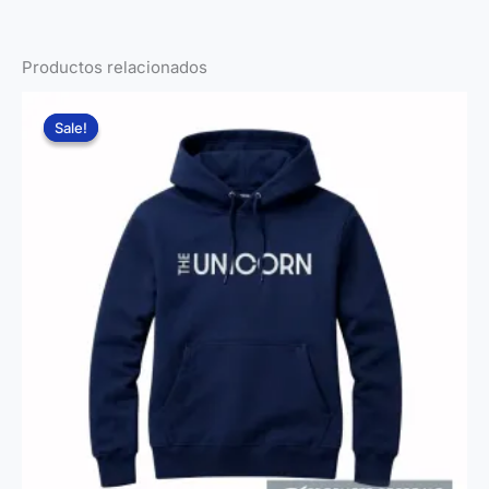
Productos relacionados
Sale!
Sale!