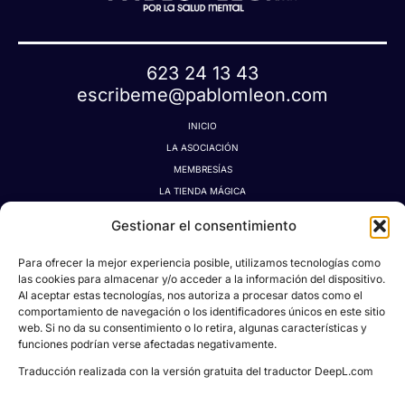
623 24 13 43
escribeme@pablomleon.com
INICIO
LA ASOCIACIÓN
MEMBRESÍAS
LA TIENDA MÁGICA
LATIDOGRAFÍA
Gestionar el consentimiento
BLOG
CONTACTO
Para ofrecer la mejor experiencia posible, utilizamos tecnologías como
MI CUENTA
las cookies para almacenar y/o acceder a la información del dispositivo.
Al aceptar estas tecnologías, nos autoriza a procesar datos como el
AVISO LEGAL
comportamiento de navegación o los identificadores únicos en este sitio
POLÍTICA DE PRIVACIDAD
web. Si no da su consentimiento o lo retira, algunas características y
POLÍTICA DE COOKIES
funciones podrían verse afectadas negativamente.
CONDICIONES DE DONACIONES, RESERVAS Y CANCELACIONES
Traducción realizada con la versión gratuita del traductor DeepL.com