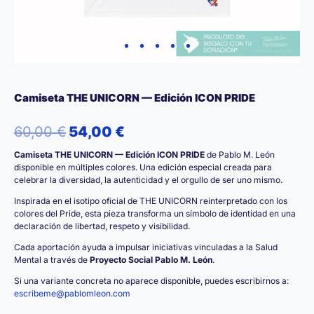
Camiseta THE UNICORN — Edición ICON PRIDE
El
El
60,00
€
54,00
€
Camiseta THE UNICORN — Edición ICON PRIDE
de Pablo M. León
precio
precio
disponible en múltiples colores. Una edición especial creada para
celebrar la diversidad, la autenticidad y el orgullo de ser uno mismo.
original
actual
Inspirada en el isotipo oficial de THE UNICORN reinterpretado con los
era:
es:
colores del Pride, esta pieza transforma un símbolo de identidad en una
declaración de libertad, respeto y visibilidad.
60,00 €.
54,00 €.
Cada aportación ayuda a impulsar iniciativas vinculadas a la Salud
Mental a través de
Proyecto Social Pablo M. León
.
Si una variante concreta no aparece disponible, puedes escribirnos a:
escribeme@pablomleon.com