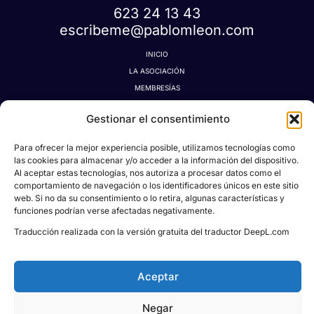
623 24 13 43
escribeme@pablomleon.com
INICIO
LA ASOCIACIÓN
MEMBRESÍAS
LA TIENDA MÁGICA
Gestionar el consentimiento
LATIDOGRAFÍA
BLOG
Para ofrecer la mejor experiencia posible, utilizamos tecnologías como
CONTACTO
las cookies para almacenar y/o acceder a la información del dispositivo.
Al aceptar estas tecnologías, nos autoriza a procesar datos como el
MI CUENTA
comportamiento de navegación o los identificadores únicos en este sitio
AVISO LEGAL
web. Si no da su consentimiento o lo retira, algunas características y
POLÍTICA DE PRIVACIDAD
funciones podrían verse afectadas negativamente.
POLÍTICA DE COOKIES
Traducción realizada con la versión gratuita del traductor DeepL.com
CONDICIONES DE DONACIONES, RESERVAS Y CANCELACIONES
Aceptar
Negar
Todos los derechos © 2026
Asociación Proyecto