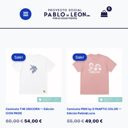
Ir
al
contenido
Sale!
Sale!
Camiseta THE UNICORN — Edición
Camiseta PINK by SYNAPTIC COLOR —
ICON PRIDE
Edición Pablo&Lucía
El
El
El
El
60,00
€
54,00
€
55,00
€
49,00
€