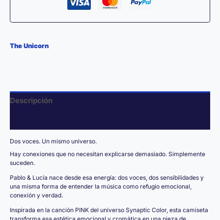
Edición
Pablo&Lucía
cantidad
The Unicorn
Descripción
Información adicional
Dos voces. Un mismo universo.
Hay conexiones que no necesitan explicarse demasiado. Simplemente
suceden.
Pablo & Lucía nace desde esa energía: dos voces, dos sensibilidades y
una misma forma de entender la música como refugio emocional,
conexión y verdad.
Inspirada en la canción PINK del universo Synaptic Color, esta camiseta
transforma esa estética emocional y cromática en una pieza de