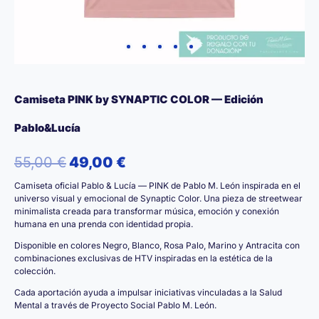
Camiseta PINK by SYNAPTIC COLOR — Edición
Pablo&Lucía
El
El
55,00
€
49,00
€
Camiseta oficial Pablo & Lucía — PINK de Pablo M. León inspirada en el
precio
precio
universo visual y emocional de Synaptic Color. Una pieza de streetwear
minimalista creada para transformar música, emoción y conexión
original
actual
humana en una prenda con identidad propia.
era:
es:
Disponible en colores Negro, Blanco, Rosa Palo, Marino y Antracita con
combinaciones exclusivas de HTV inspiradas en la estética de la
colección.
55,00 €.
49,00 €.
Cada aportación ayuda a impulsar iniciativas vinculadas a la Salud
Mental a través de Proyecto Social Pablo M. León.