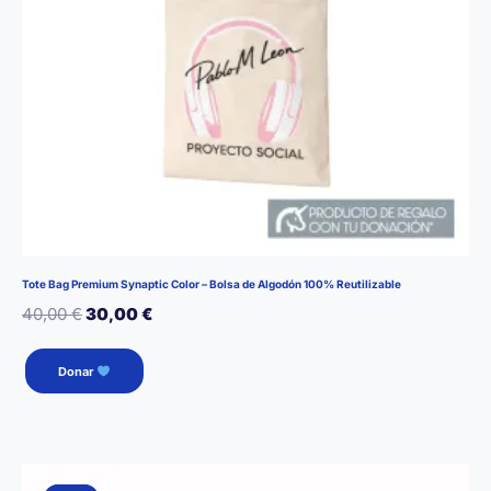
página
de
producto
Tote Bag Premium Synaptic Color – Bolsa de Algodón 100% Reutilizable
El
El
40,00
€
30,00
€
precio
precio
Donar
original
actual
era:
es:
40,00 €.
30,00 €.