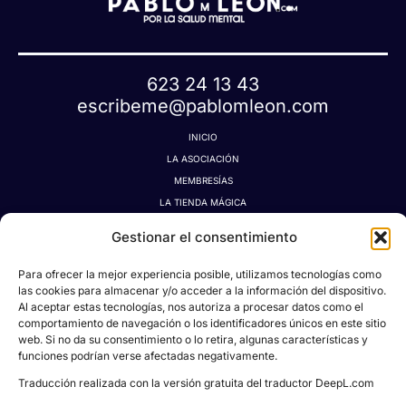
623 24 13 43
escribeme@pablomleon.com
INICIO
LA ASOCIACIÓN
MEMBRESÍAS
LA TIENDA MÁGICA
LATIDOGRAFÍA
Gestionar el consentimiento
BLOG
CONTACTO
Para ofrecer la mejor experiencia posible, utilizamos tecnologías como
MI CUENTA
las cookies para almacenar y/o acceder a la información del dispositivo.
Al aceptar estas tecnologías, nos autoriza a procesar datos como el
AVISO LEGAL
comportamiento de navegación o los identificadores únicos en este sitio
POLÍTICA DE PRIVACIDAD
web. Si no da su consentimiento o lo retira, algunas características y
POLÍTICA DE COOKIES
funciones podrían verse afectadas negativamente.
CONDICIONES DE DONACIONES, RESERVAS Y CANCELACIONES
Traducción realizada con la versión gratuita del traductor DeepL.com