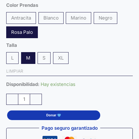
Color Prendas
Antracita
Blanco
Marino
Negro
Rosa Palo
Talla
L
M
S
XL
LIMPIAR
Disponibilidad:
Hay existencias
Camiseta
-
+
PINK
by
Donar
SYNAPTIC
COLOR
Pago seguro garantizado
—