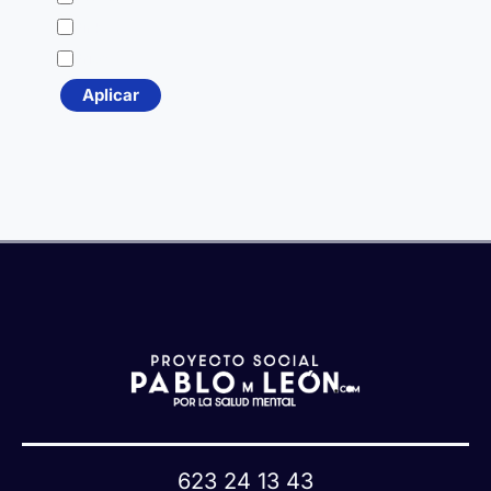
a
Pink
Pride
Aplicar
623 24 13 43