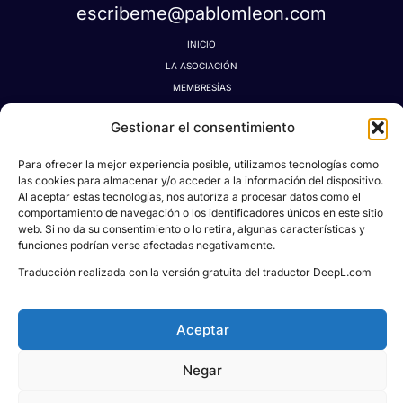
escribeme@pablomleon.com
INICIO
LA ASOCIACIÓN
MEMBRESÍAS
LA TIENDA MÁGICA
Gestionar el consentimiento
LATIDOGRAFÍA
BLOG
Para ofrecer la mejor experiencia posible, utilizamos tecnologías como
CONTACTO
las cookies para almacenar y/o acceder a la información del dispositivo.
MI CUENTA
Al aceptar estas tecnologías, nos autoriza a procesar datos como el
comportamiento de navegación o los identificadores únicos en este sitio
AVISO LEGAL
web. Si no da su consentimiento o lo retira, algunas características y
POLÍTICA DE PRIVACIDAD
funciones podrían verse afectadas negativamente.
POLÍTICA DE COOKIES
Traducción realizada con la versión gratuita del traductor DeepL.com
CONDICIONES DE DONACIONES, RESERVAS Y CANCELACIONES
Aceptar
Negar
Todos los derechos © 2026
Asociación Proyecto
Social Pablo M. León
| Powered & Designed