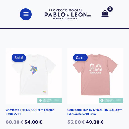
Ir
al
contenido
Sale!
Sale!
Camiseta THE UNICORN — Edición
Camiseta PINK by SYNAPTIC COLOR —
ICON PRIDE
Edición Pablo&Lucía
El
El
El
El
60,00
€
54,00
€
55,00
€
49,00
€