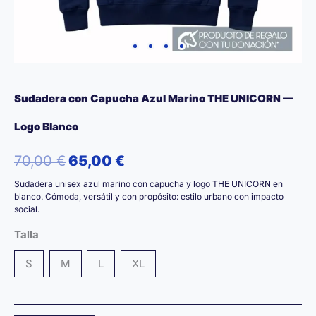
Sudadera con Capucha Azul Marino THE UNICORN —
Logo Blanco
El
El
70,00
€
65,00
€
Sudadera unisex azul marino con capucha y logo THE UNICORN en
precio
precio
blanco. Cómoda, versátil y con propósito: estilo urbano con impacto
social.
original
actual
Talla
era:
es:
S
M
L
XL
70,00 €.
65,00 €.