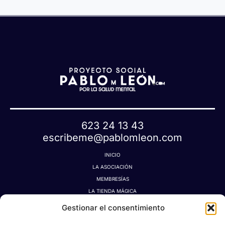
e
t
a
623 24 13 43
escribeme@pablomleon.com
INICIO
LA ASOCIACIÓN
MEMBRESÍAS
LA TIENDA MÁGICA
LATIDOGRAFÍA
Gestionar el consentimiento
BLOG