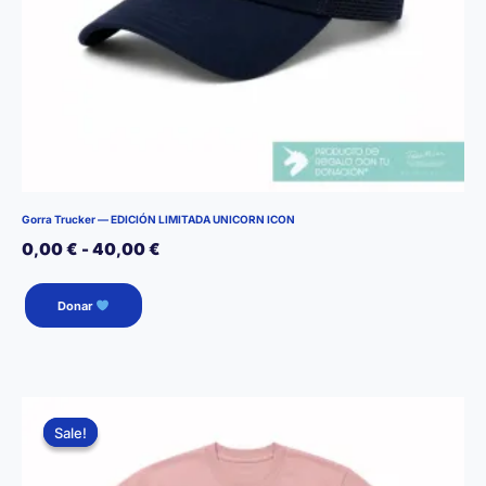
producto
Gorra Trucker — EDICIÓN LIMITADA UNICORN ICON
Rango
0,00
€
-
40,00
€
de
Este
Donar
producto
precios:
tiene
desde
múltiples
0,00 €
variantes.
hasta
Las
Sale!
Sale!
opciones
40,00 €
se