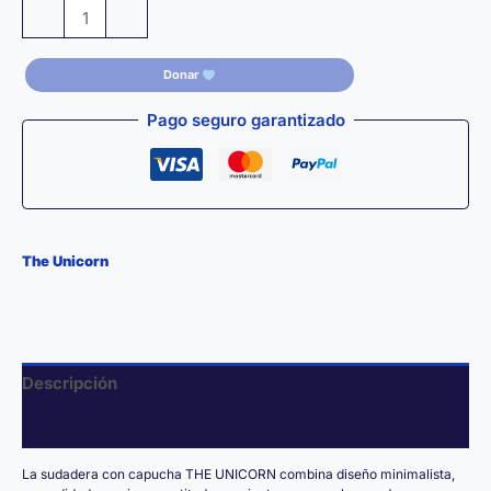
Sudadera
-
+
con
Capucha
Donar
Azul
Marino
Pago seguro garantizado
THE
UNICORN
—
Logo
Blanco
The Unicorn
cantidad
Descripción
Información adicional
La sudadera con capucha THE UNICORN combina diseño minimalista,