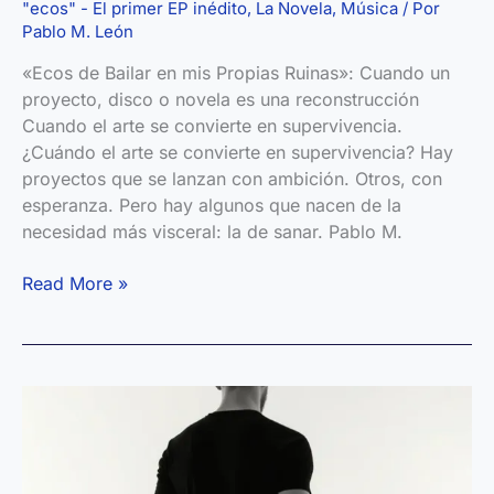
"ecos" - El primer EP inédito
,
La Novela
,
Música
/ Por
Pablo M. León
«Ecos de Bailar en mis Propias Ruinas»: Cuando un
proyecto, disco o novela es una reconstrucción
Cuando el arte se convierte en supervivencia.
¿Cuándo el arte se convierte en supervivencia? Hay
proyectos que se lanzan con ambición. Otros, con
esperanza. Pero hay algunos que nacen de la
necesidad más visceral: la de sanar. Pablo M.
«Ecos
Read More »
de
Bailar
en
mis
Propias
Ruinas»:
Cuando
un