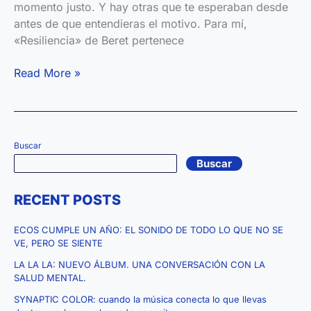
momento justo. Y hay otras que te esperaban desde
antes de que entendieras el motivo. Para mí,
«Resiliencia» de Beret pertenece
“Resiliencia”
Read More »
cuando
estás
roto,
la
Buscar
música
Buscar
sana
heridas
RECENT POSTS
ECOS CUMPLE UN AÑO: EL SONIDO DE TODO LO QUE NO SE
VE, PERO SE SIENTE
LA LA LA: NUEVO ÁLBUM. UNA CONVERSACIÓN CON LA
SALUD MENTAL.
SYNAPTIC COLOR: cuando la música conecta lo que llevas