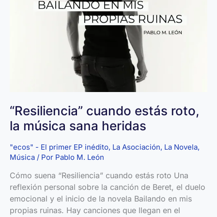
proyecto,
disco
o
novela
es
una
reconstrucción
“Resiliencia” cuando estás roto,
la música sana heridas
"ecos" - El primer EP inédito
,
La Asociación
,
La Novela
,
Música
/ Por
Pablo M. León
Cómo suena “Resiliencia” cuando estás roto Una
reflexión personal sobre la canción de Beret, el duelo
emocional y el inicio de la novela Bailando en mis
propias ruinas. Hay canciones que llegan en el