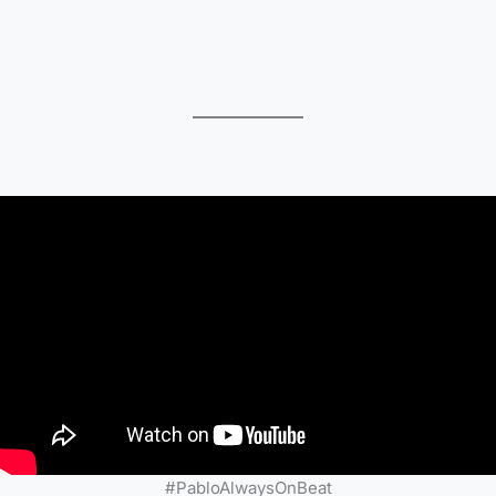
#PabloAlwaysOnBeat