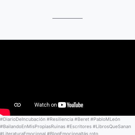
#DiarioDeIncubación #Resiliencia #Beret #PabloMLeón
#BailandoEnMisPropiasRuinas #Escritores #LibrosQueSanan
#LiteraturaEmocional #BlogEmocionaltás roto