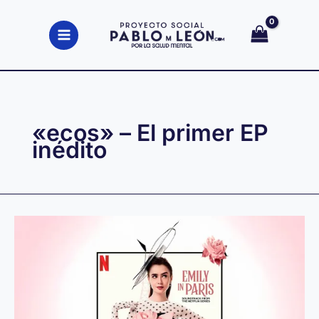
Ir
al
contenido
«ecos» – El primer EP
inédito