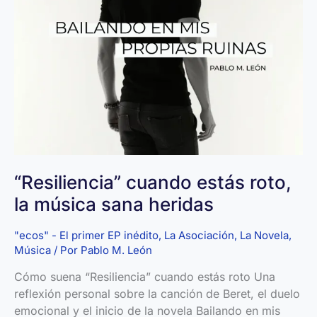
Cuando
un
proyecto,
disco
o
novela
es
una
reconstrucción
“Resiliencia” cuando estás roto,
la música sana heridas
"ecos" - El primer EP inédito
,
La Asociación
,
La Novela
,
Música
/ Por
Pablo M. León
Cómo suena “Resiliencia” cuando estás roto Una
reflexión personal sobre la canción de Beret, el duelo
emocional y el inicio de la novela Bailando en mis