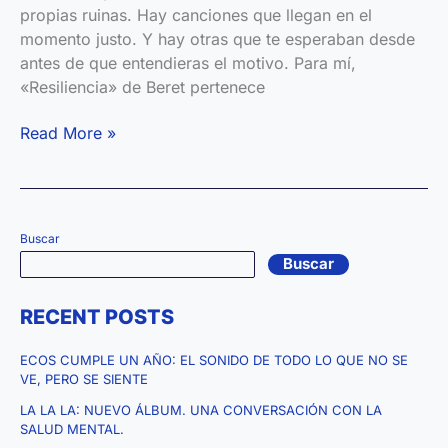
propias ruinas. Hay canciones que llegan en el
momento justo. Y hay otras que te esperaban desde
antes de que entendieras el motivo. Para mí,
«Resiliencia» de Beret pertenece
“Resiliencia”
Read More »
cuando
estás
roto,
la
Buscar
música
Buscar
sana
heridas
RECENT POSTS
ECOS CUMPLE UN AÑO: EL SONIDO DE TODO LO QUE NO SE
VE, PERO SE SIENTE
LA LA LA: NUEVO ÁLBUM. UNA CONVERSACIÓN CON LA
SALUD MENTAL.