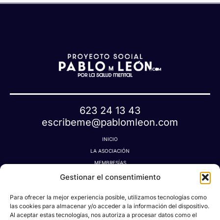
623 24 13 43
escribeme@pablomleon.com
INICIO
LA ASOCIACIÓN
MEMBRESÍAS
LA TIENDA MÁGICA
Gestionar el consentimiento
LATIDOGRAFÍA
Para ofrecer la mejor experiencia posible, utilizamos tecnologías como
BLOG
las cookies para almacenar y/o acceder a la información del dispositivo.
CONTACTO
Al aceptar estas tecnologías, nos autoriza a procesar datos como el