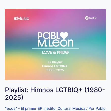
al
eco:
el
viaje
digital
de
Pablo
M.
León
en
su
segundo
mes
de
vida
Playlist: Himnos LGTBIQ+ (1980-
2025)
"ecos" - El primer EP inédito
,
Cultura
,
Música
/ Por
Pablo