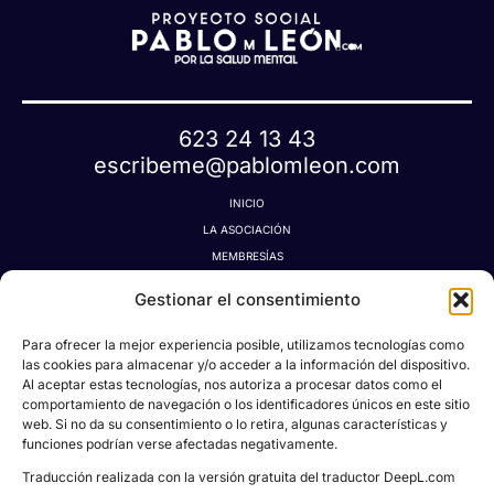
623 24 13 43
escribeme@pablomleon.com
INICIO
LA ASOCIACIÓN
MEMBRESÍAS
LA TIENDA MÁGICA
Gestionar el consentimiento
LATIDOGRAFÍA
BLOG
Para ofrecer la mejor experiencia posible, utilizamos tecnologías como
CONTACTO
las cookies para almacenar y/o acceder a la información del dispositivo.
Al aceptar estas tecnologías, nos autoriza a procesar datos como el
MI CUENTA
comportamiento de navegación o los identificadores únicos en este sitio
AVISO LEGAL
web. Si no da su consentimiento o lo retira, algunas características y
POLÍTICA DE PRIVACIDAD
funciones podrían verse afectadas negativamente.
POLÍTICA DE COOKIES
Traducción realizada con la versión gratuita del traductor DeepL.com