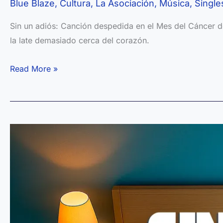
Blue Blaze
,
Cultura
,
La Asociación
,
Música
,
Single
Sin un adiós: Canción despedida en el Mes del Cáncer 
la late demasiado cerca del corazón.
Blue
Read More »
Blaze:
el
nuevo
álbum
de
Pablo
M.
León
—
Un