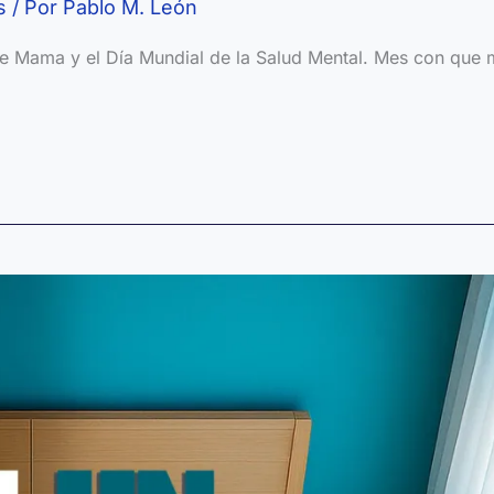
s
/ Por
Pablo M. León
de Mama y el Día Mundial de la Salud Mental. Mes con que