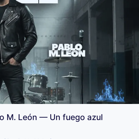
lo M. León — Un fuego azul