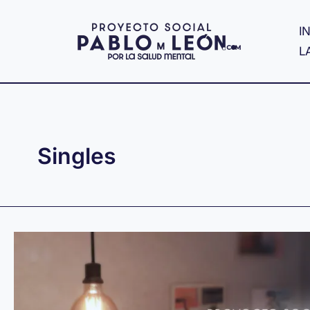
Ir
al
IN
contenido
L
Singles