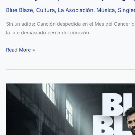
Blue Blaze
,
Cultura
,
La Asociación
,
Música
,
Single
Sin un adiós: Canción despedida en el Mes del Cáncer 
la late demasiado cerca del corazón.
Música
Read More »
y
IA:
oportunidad
y
riesgo
para
el
impacto
social