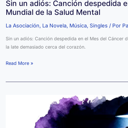
Sin un adiós: Canción despedida e
Mundial de la Salud Mental
La Asociación
,
La Novela
,
Música
,
Singles
/ Por
Pa
Sin un adiós: Canción despedida en el Mes del Cáncer 
la late demasiado cerca del corazón.
Sin
Read More »
un
adiós:
Canción
despedida
en
el
Mes