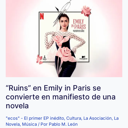
en
el
Mes
del
Cáncer
de
Mama
y
el
Día
Mundial
de
“Ruins” en Emily in Paris se
la
Salud
convierte en manifiesto de una
Mental
novela
"ecos" - El primer EP inédito
,
Cultura
,
La Asociación
,
La
Novela
,
Música
/ Por
Pablo M. León