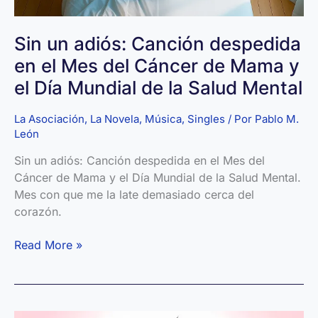
música
Sin un adiós: Canción despedida
en el Mes del Cáncer de Mama y
el Día Mundial de la Salud Mental
La Asociación
,
La Novela
,
Música
,
Singles
/ Por
Pablo M.
León
Sin un adiós: Canción despedida en el Mes del
Cáncer de Mama y el Día Mundial de la Salud Mental.
Mes con que me la late demasiado cerca del
corazón.
Sin
Read More »
un
adiós:
Canción
despedida