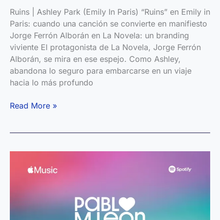
Ruins | Ashley Park (Emily In Paris) “Ruins” en Emily in
Paris: cuando una canción se convierte en manifiesto
Jorge Ferrón Alborán en La Novela: un branding
viviente El protagonista de La Novela, Jorge Ferrón
Alborán, se mira en ese espejo. Como Ashley,
abandona lo seguro para embarcarse en un viaje
hacia lo más profundo
“Ruins”
Read More »
en
Emily
in
Paris
se
convierte
en
manifiesto
de