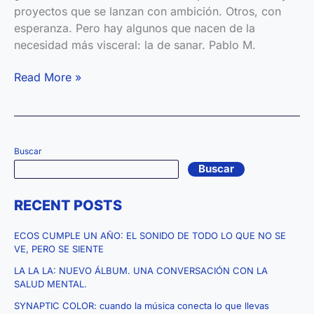
proyectos que se lanzan con ambición. Otros, con
esperanza. Pero hay algunos que nacen de la
necesidad más visceral: la de sanar. Pablo M.
«Ecos
Read More »
de
Bailar
en
mis
Buscar
Propias
Buscar
Ruinas»:
Cuando
RECENT POSTS
un
proyecto,
ECOS CUMPLE UN AÑO: EL SONIDO DE TODO LO QUE NO SE
disco
VE, PERO SE SIENTE
o
LA LA LA: NUEVO ÁLBUM. UNA CONVERSACIÓN CON LA
novela
SALUD MENTAL.
es
SYNAPTIC COLOR: cuando la música conecta lo que llevas
una