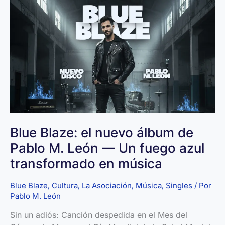
riesgo
para
el
impacto
social
Blue Blaze: el nuevo álbum de
Pablo M. León — Un fuego azul
transformado en música
Blue Blaze
,
Cultura
,
La Asociación
,
Música
,
Singles
/ Por
Pablo M. León
Sin un adiós: Canción despedida en el Mes del