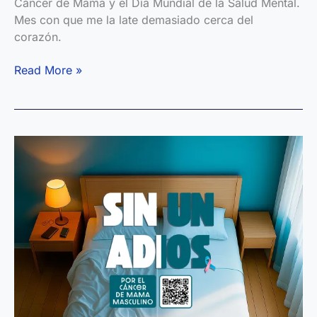
Cáncer de Mama y el Día Mundial de la Salud Mental.
Mes con que me la late demasiado cerca del
corazón.
Blue
Read More »
Blaze:
el
nuevo
álbum
de
Pablo
M.
León
—
Un
fuego
azul
transformado
en