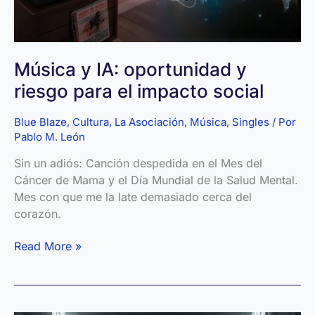
Música y IA: oportunidad y
riesgo para el impacto social
Blue Blaze
,
Cultura
,
La Asociación
,
Música
,
Singles
/ Por
Pablo M. León
Sin un adiós: Canción despedida en el Mes del
Cáncer de Mama y el Día Mundial de la Salud Mental.
Mes con que me la late demasiado cerca del
corazón.
Música
Read More »
y
IA:
oportunidad
y