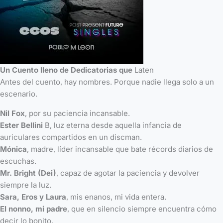
Un Cuento lleno de Dedicatorias que
Laten
Antes del cuento, hay nombres. Porque nadie llega solo a un
escenario.
Nil Fox
, por su paciencia incansable.
Ester Bellini
B, luz eterna desde aquella infancia de
auriculares compartidos en un discman.
Mónica
, madre, líder incansable que bate récords diarios de
escuchas.
Mr. Bright (Dei)
, capaz de agotar la paciencia y devolver
siempre la luz.
Sara, Eros y Laura
, mis enanos, mi vida entera.
El nonno, mi padre
, que en silencio siempre encuentra cómo
decir lo bonito.