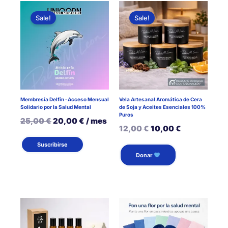
Sale!
Sale!
Membresía Delfín · Acceso Mensual
Vela Artesanal Aromática de Cera
Solidario por la Salud Mental
de Soja y Aceites Esenciales 100%
Puros
El
El
25,00
€
20,00
€
/ mes
El
El
12,00
€
10,00
€
precio
precio
precio
precio
Este
Suscribirse
original
actual
Donar
producto
original
actual
era:
es:
tiene
era:
es:
25,00 €.
20,00 €.
múltiples
12,00 €.
10,00 €.
variantes.
Las
opciones