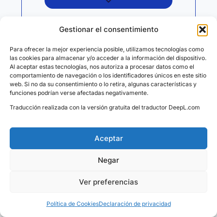
Gestionar el consentimiento
¿Qué es el Universo de Pablo?
Para ofrecer la mejor experiencia posible, utilizamos tecnologías como
las cookies para almacenar y/o acceder a la información del dispositivo.
Al aceptar estas tecnologías, nos autoriza a procesar datos como el
comportamiento de navegación o los identificadores únicos en este sitio
¿Qué son los 7 Mundos del Universo de Pablo?
web. Si no da su consentimiento o lo retira, algunas características y
funciones podrían verse afectadas negativamente.
Traducción realizada con la versión gratuita del traductor DeepL.com
¿Cuál es el objetivo de la Asociación?
Aceptar
¿A dónde van las donaciones?
Negar
Ver preferencias
¿Necesitas ayuda?
¿Cómo puedo apoyar sin comprar nada?
Política de Cookies
Declaración de privacidad