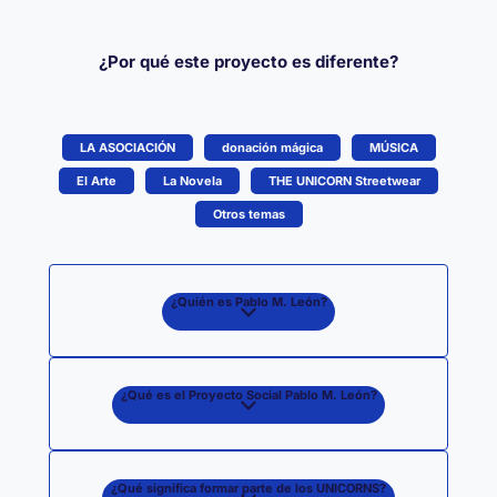
¿Por qué este proyecto es diferente?
LA ASOCIACIÓN
donación mágica
MÚSICA
El Arte
La Novela
THE UNICORN Streetwear
Otros temas
¿Quién es Pablo M. León?
¿Qué es el Proyecto Social Pablo M. León?
¿Qué significa formar parte de los UNICORNS?