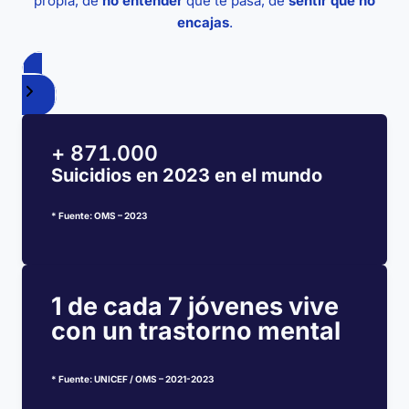
propia, de
no entender
qué te pasa, de
sentir que no
encajas
.
La Asociación
+
871.000
Suicidios en 2023 en el mundo
* Fuente: OMS – 2023
1 de cada 7 jóvenes vive
con un trastorno mental
* Fuente: UNICEF / OMS – 2021-2023