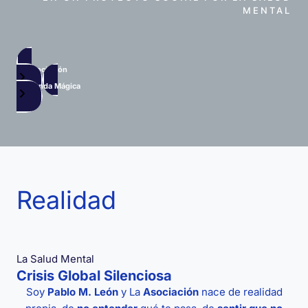
MENTAL
La Asociación
La Tienda Mágica
Realidad
La Salud Mental
Crisis Global Silenciosa
Soy
Pablo M. León
y La
Asociación
nace de realidad