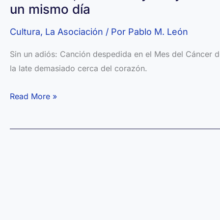
un mismo día
Cultura
,
La Asociación
/ Por
Pablo M. León
Sin un adiós: Canción despedida en el Mes del Cáncer 
la late demasiado cerca del corazón.
Halloween,
Read More »
La
Castanyada
y
el
Día
de
los
Muertos: