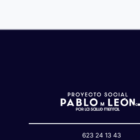
3
maneras
de
honrar
un
mismo
día
623 24 13 43