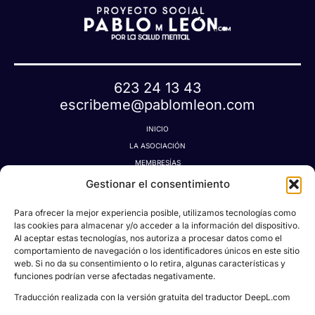
623 24 13 43
escribeme@pablomleon.com
INICIO
LA ASOCIACIÓN
MEMBRESÍAS
LA TIENDA MÁGICA
Gestionar el consentimiento
LATIDOGRAFÍA
Para ofrecer la mejor experiencia posible, utilizamos tecnologías como
BLOG
las cookies para almacenar y/o acceder a la información del dispositivo.
CONTACTO
Al aceptar estas tecnologías, nos autoriza a procesar datos como el
MI CUENTA
comportamiento de navegación o los identificadores únicos en este sitio
web. Si no da su consentimiento o lo retira, algunas características y
AVISO LEGAL
funciones podrían verse afectadas negativamente.
POLÍTICA DE PRIVACIDAD
Traducción realizada con la versión gratuita del traductor DeepL.com
POLÍTICA DE COOKIES
CONDICIONES DE DONACIONES, RESERVAS Y CANCELACIONES