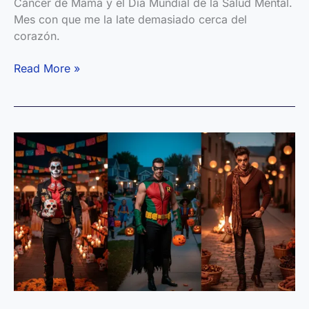
Cáncer de Mama y el Día Mundial de la Salud Mental.
Mes con que me la late demasiado cerca del
corazón.
Blue
Read More »
Blaze:
el
nuevo
álbum
de
Pablo
M.
León
—
Un
fuego
azul
transformado
en