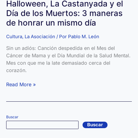
Halloween, La Castanyada y el
música
Día de los Muertos: 3 maneras
de honrar un mismo día
Cultura
,
La Asociación
/ Por
Pablo M. León
Sin un adiós: Canción despedida en el Mes del
Cáncer de Mama y el Día Mundial de la Salud Mental.
Mes con que me la late demasiado cerca del
corazón.
Halloween,
Read More »
La
Castanyada
y
el
Buscar
Día
Buscar
de
los