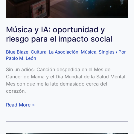
Música y IA: oportunidad y
riesgo para el impacto social
Blue Blaze
,
Cultura
,
La Asociación
,
Música
,
Singles
/ Por
Pablo M. León
Sin un adiós: Canción despedida en el Mes del
Cáncer de Mama y el Día Mundial de la Salud Mental.
Mes con que me la late demasiado cerca del
corazón.
Música
Read More »
y
IA:
oportunidad
y