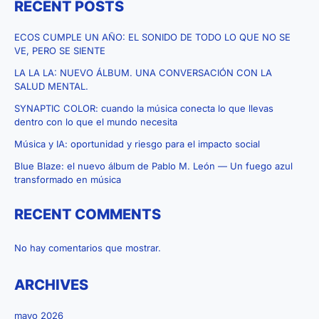
RECENT POSTS
Muertos:
3
ECOS CUMPLE UN AÑO: EL SONIDO DE TODO LO QUE NO SE
maneras
VE, PERO SE SIENTE
de
LA LA LA: NUEVO ÁLBUM. UNA CONVERSACIÓN CON LA
honrar
SALUD MENTAL.
un
SYNAPTIC COLOR: cuando la música conecta lo que llevas
mismo
dentro con lo que el mundo necesita
día
Música y IA: oportunidad y riesgo para el impacto social
Blue Blaze: el nuevo álbum de Pablo M. León — Un fuego azul
transformado en música
RECENT COMMENTS
No hay comentarios que mostrar.
ARCHIVES
mayo 2026