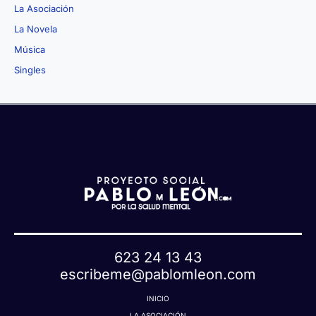
La Asociación
La Novela
Música
Singles
623 24 13 43
escribeme@pablomleon.com
INICIO
LA ASOCIACIÓN