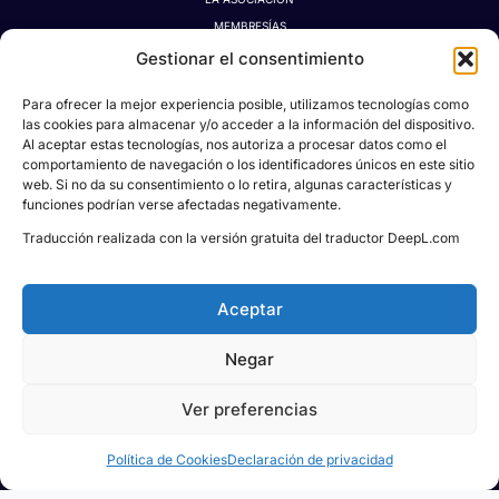
MEMBRESÍAS
LA TIENDA MÁGICA
Gestionar el consentimiento
LATIDOGRAFÍA
Para ofrecer la mejor experiencia posible, utilizamos tecnologías como
BLOG
las cookies para almacenar y/o acceder a la información del dispositivo.
CONTACTO
Al aceptar estas tecnologías, nos autoriza a procesar datos como el
MI CUENTA
comportamiento de navegación o los identificadores únicos en este sitio
web. Si no da su consentimiento o lo retira, algunas características y
AVISO LEGAL
funciones podrían verse afectadas negativamente.
POLÍTICA DE PRIVACIDAD
Traducción realizada con la versión gratuita del traductor DeepL.com
POLÍTICA DE COOKIES
CONDICIONES DE DONACIONES, RESERVAS Y CANCELACIONES
Aceptar
Negar
Todos los derechos © 2026
Asociación Proyecto
Social Pablo M. León
| Powered & Designed
Ver preferencias
by
KREIDEA HUB
Política de Cookies
Declaración de privacidad