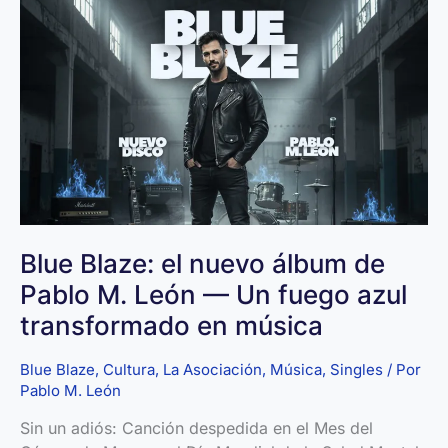
riesgo
para
el
impacto
social
Blue Blaze: el nuevo álbum de
Pablo M. León — Un fuego azul
transformado en música
Blue Blaze
,
Cultura
,
La Asociación
,
Música
,
Singles
/ Por
Pablo M. León
Sin un adiós: Canción despedida en el Mes del