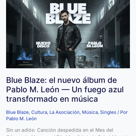
riesgo
para
el
impacto
social
Blue Blaze: el nuevo álbum de
Pablo M. León — Un fuego azul
transformado en música
Blue Blaze
,
Cultura
,
La Asociación
,
Música
,
Singles
/ Por
Pablo M. León
Sin un adiós: Canción despedida en el Mes del