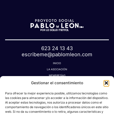
623 24 13 43
escribeme@pablomleon.com
INICIO
LA ASOCIACIÓN
MEMBRESÍAS
LA TIENDA MÁGICA
Gestionar el consentimiento
LATIDOGRAFÍA
Para ofrecer la mejor experiencia posible, utilizamos tecnologías como
BLOG
las cookies para almacenar y/o acceder a la información del dispositivo.
CONTACTO
Al aceptar estas tecnologías, nos autoriza a procesar datos como el
MI CUENTA
comportamiento de navegación o los identificadores únicos en este sitio
web. Si no da su consentimiento o lo retira, algunas características y
AVISO LEGAL