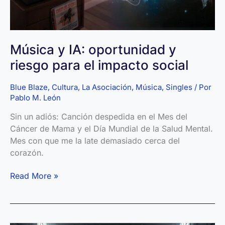
Música y IA: oportunidad y
riesgo para el impacto social
Blue Blaze
,
Cultura
,
La Asociación
,
Música
,
Singles
/ Por
Pablo M. León
Sin un adiós: Canción despedida en el Mes del
Cáncer de Mama y el Día Mundial de la Salud Mental.
Mes con que me la late demasiado cerca del
corazón.
Música
Read More »
y
IA:
oportunidad
y