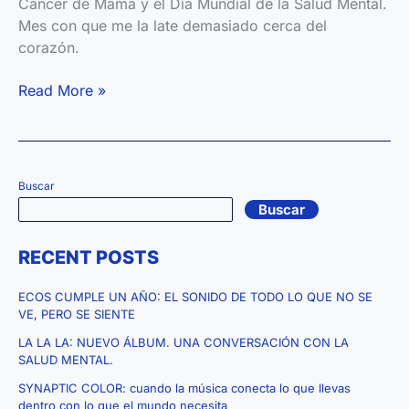
Cáncer de Mama y el Día Mundial de la Salud Mental.
Mes con que me la late demasiado cerca del
corazón.
Blue
Read More »
Blaze:
el
nuevo
álbum
Buscar
de
Buscar
Pablo
M.
RECENT POSTS
León
—
ECOS CUMPLE UN AÑO: EL SONIDO DE TODO LO QUE NO SE
Un
VE, PERO SE SIENTE
fuego
LA LA LA: NUEVO ÁLBUM. UNA CONVERSACIÓN CON LA
azul
SALUD MENTAL.
transformado
SYNAPTIC COLOR: cuando la música conecta lo que llevas
en
dentro con lo que el mundo necesita