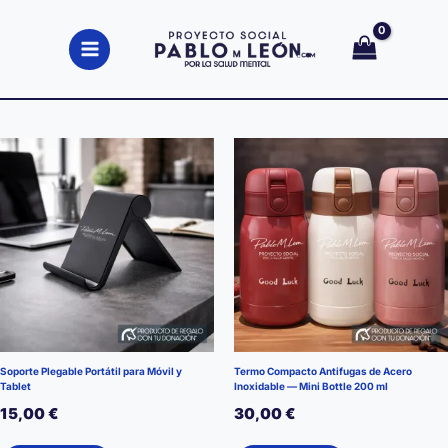
Ir
al
contenido
Soporte Plegable Portátil para Móvil y
Termo Compacto Antifugas de Acero
Tablet
Inoxidable — Mini Bottle 200 ml
15,00
€
30,00
€
Este