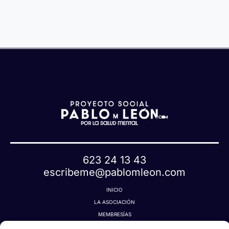
q
í
u
a
e
t
a
623 24 13 43
escribeme@pablomleon.com
INICIO
LA ASOCIACIÓN
MEMBRESÍAS
LA TIENDA MÁGICA