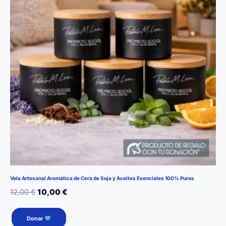
Vela Artesanal Aromática de Cera de Soja y Aceites Esenciales 100% Puros
El
El
12,00
€
10,00
€
precio
precio
Este
Donar
producto
original
actual