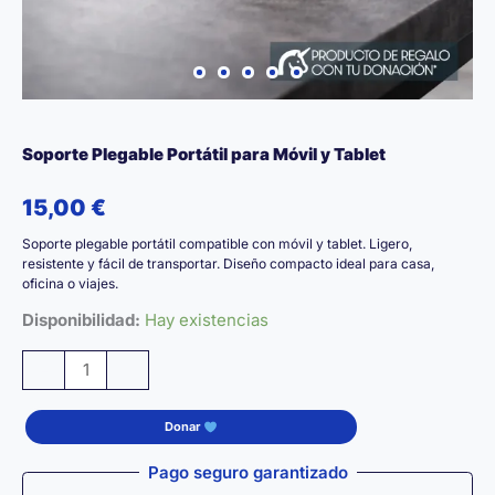
Soporte Plegable Portátil para Móvil y Tablet
15,00
€
Soporte plegable portátil compatible con móvil y tablet. Ligero,
resistente y fácil de transportar. Diseño compacto ideal para casa,
oficina o viajes.
Disponibilidad:
Hay existencias
Soporte
-
+
Plegable
Portátil
Donar
para
Móvil
Pago seguro garantizado
y