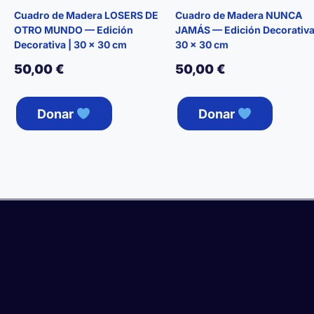
Cuadro de Madera LOSERS DE
Cuadro de Madera NUNCA
OTRO MUNDO — Edición
JAMÁS — Edición Decorativ
Decorativa | 30 × 30 cm
30 × 30 cm
50,00
€
50,00
€
Donar
Donar