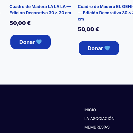
Cuadro de Madera LA LA LA —
Cuadro de Madera EL GEN
a
Edición Decorativa 30 × 30 cm
— Edición Decorativa 30 ×
cm
50,00
€
50,00
€
Donar
Donar
INICIO
LA ASOCIACIÓN
MEMBRESÍAS