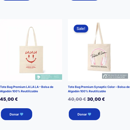
Sale!
Tote Bag Premium LA LA LA – Bolsa de
Tote Bag Premium Synaptic Color – Bolsa de
Algodón 100% Reutilizable
Algodón 100% Reutilizable
El
El
45,00
€
40,00
€
30,00
€
precio
precio
Donar
Donar
original
actual
era:
es: