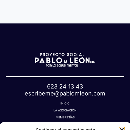
u
e
t
a
623 24 13 43
escribeme@pablomleon.com
INICIO
LA ASOCIACIÓN
MEMBRESÍAS
LA TIENDA MÁGICA
Gestionar el consentimiento