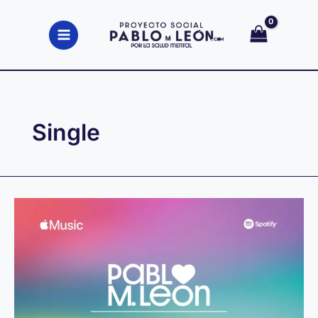
Ir
al
contenido
Single