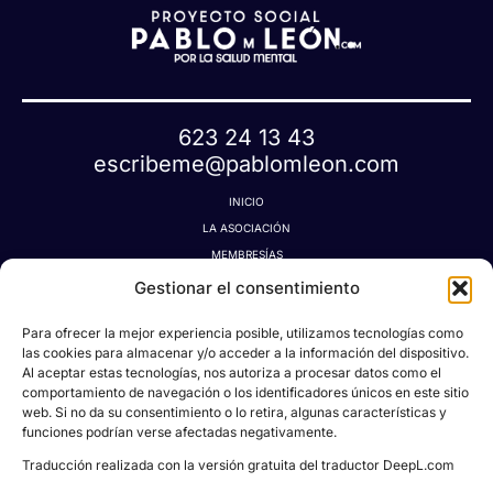
623 24 13 43
escribeme@pablomleon.com
INICIO
LA ASOCIACIÓN
MEMBRESÍAS
LA TIENDA MÁGICA
Gestionar el consentimiento
LATIDOGRAFÍA
Para ofrecer la mejor experiencia posible, utilizamos tecnologías como
BLOG
las cookies para almacenar y/o acceder a la información del dispositivo.
CONTACTO
Al aceptar estas tecnologías, nos autoriza a procesar datos como el
MI CUENTA
comportamiento de navegación o los identificadores únicos en este sitio
web. Si no da su consentimiento o lo retira, algunas características y
AVISO LEGAL
funciones podrían verse afectadas negativamente.
POLÍTICA DE PRIVACIDAD
Traducción realizada con la versión gratuita del traductor DeepL.com
POLÍTICA DE COOKIES
CONDICIONES DE DONACIONES, RESERVAS Y CANCELACIONES