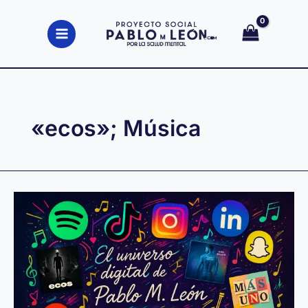
Ir
al
contenido
«ecos»; Música