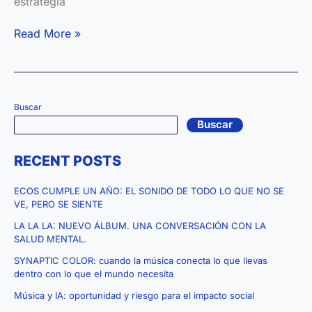
estrategia
De
Read More »
la
semilla
al
eco:
Buscar
el
Buscar
viaje
digital
RECENT POSTS
de
Pablo
ECOS CUMPLE UN AÑO: EL SONIDO DE TODO LO QUE NO SE
M.
VE, PERO SE SIENTE
León
LA LA LA: NUEVO ÁLBUM. UNA CONVERSACIÓN CON LA
en
SALUD MENTAL.
su
SYNAPTIC COLOR: cuando la música conecta lo que llevas
segundo
dentro con lo que el mundo necesita
mes
Música y IA: oportunidad y riesgo para el impacto social
de