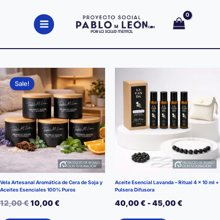
Ir
al
contenido
Sale!
Vela Artesanal Aromática de Cera de Soja y
Aceite Esencial Lavanda – Ritual 4 x 10 ml +
Aceites Esenciales 100% Puros
Pulsera Difusora
El
El
Rango
12,00
€
10,00
€
40,00
€
-
45,00
€
precio
precio
de
Este
Este