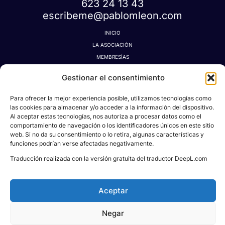
623 24 13 43
escribeme@pablomleon.com
INICIO
LA ASOCIACIÓN
MEMBRESÍAS
LA TIENDA MÁGICA
Gestionar el consentimiento
LATIDOGRAFÍA
BLOG
Para ofrecer la mejor experiencia posible, utilizamos tecnologías como
CONTACTO
las cookies para almacenar y/o acceder a la información del dispositivo.
Al aceptar estas tecnologías, nos autoriza a procesar datos como el
MI CUENTA
comportamiento de navegación o los identificadores únicos en este sitio
AVISO LEGAL
web. Si no da su consentimiento o lo retira, algunas características y
POLÍTICA DE PRIVACIDAD
funciones podrían verse afectadas negativamente.
POLÍTICA DE COOKIES
Traducción realizada con la versión gratuita del traductor DeepL.com
CONDICIONES DE DONACIONES, RESERVAS Y CANCELACIONES
Aceptar
Negar
Todos los derechos © 2026
Asociación Proyecto