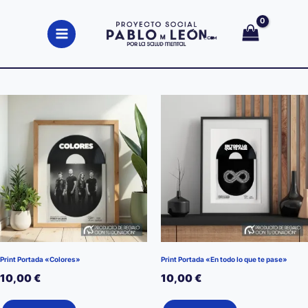
Ir
al
contenido
Print Portada «Colores»
Print Portada «En todo lo que te pase»
10,00
€
10,00
€