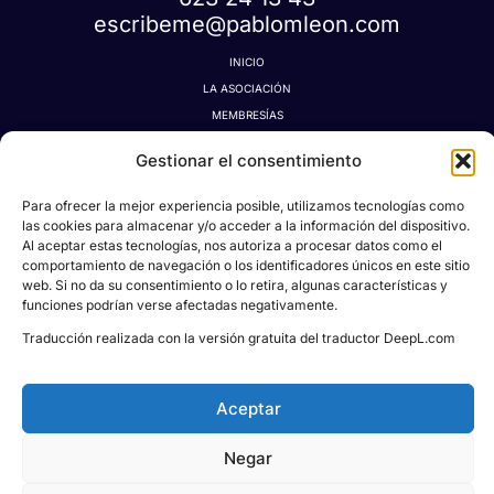
escribeme@pablomleon.com
INICIO
LA ASOCIACIÓN
MEMBRESÍAS
LA TIENDA MÁGICA
Gestionar el consentimiento
LATIDOGRAFÍA
BLOG
Para ofrecer la mejor experiencia posible, utilizamos tecnologías como
CONTACTO
las cookies para almacenar y/o acceder a la información del dispositivo.
Al aceptar estas tecnologías, nos autoriza a procesar datos como el
MI CUENTA
comportamiento de navegación o los identificadores únicos en este sitio
AVISO LEGAL
web. Si no da su consentimiento o lo retira, algunas características y
POLÍTICA DE PRIVACIDAD
funciones podrían verse afectadas negativamente.
POLÍTICA DE COOKIES
Traducción realizada con la versión gratuita del traductor DeepL.com
CONDICIONES DE DONACIONES, RESERVAS Y CANCELACIONES
Aceptar
Negar
Todos los derechos © 2026
Asociación Proyecto
Social Pablo M. León
| Powered & Designed