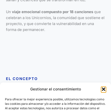
Un
viaje emocional compuesto por 18 canciones
que
celebran a los Unicornios, la comunidad que sostiene el
proyecto, y que convierte la vulnerabilidad en una
forma de permanecer.
EL CONCEPTO
Gestionar el consentimiento
UN FUEGO QUE NO HACE RUIDO, PERO TRANSFORMA
Para ofrecer la mejor experiencia posible, utilizamos tecnologías como
las cookies para almacenar y/o acceder a la información del dispositivo.
La
«Llama Azul»
arde más alto, más limpio y más fuerte
Al aceptar estas tecnologías, nos autoriza a procesar datos como el