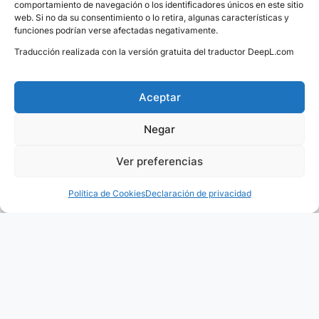
que cualquier otra.
comportamiento de navegación o los identificadores únicos en este sitio
web. Si no da su consentimiento o lo retira, algunas características y
funciones podrían verse afectadas negativamente.
No busca atención, no deja humo, pero permanece
Traducción realizada con la versión gratuita del traductor DeepL.com
incluso en la oscuridad.
Esa es la esencia de
BLUE BLAZE
: la fuerza tranquila, la
Aceptar
valentía silenciosa, la emoción que no grita pero quema.
Negar
Este álbum es un manifiesto:
ser luz sin hacer ruido
también es poder
.
Ver preferencias
¿Necesitas ayuda?
Política de Cookies
Declaración de privacidad
LOS SECRETOS DE BLUE BLAZE