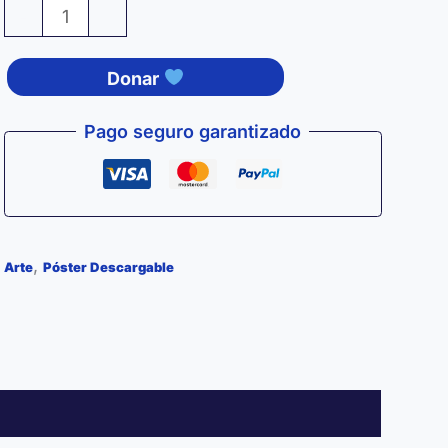
Print
-
+
Portada
«Mia
Donar
Nonna»
cantidad
Pago seguro garantizado
,
Arte
Póster Descargable